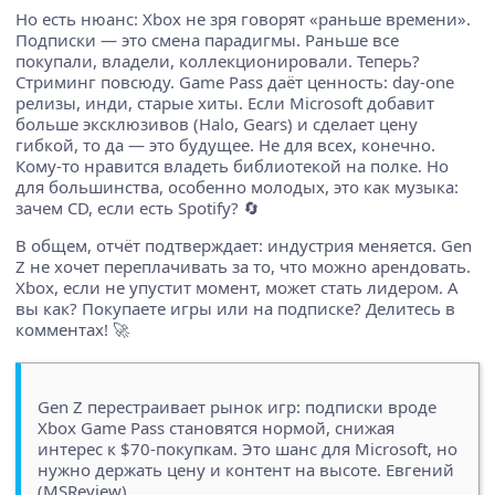
Но есть нюанс: Xbox не зря говорят «раньше времени».
Подписки — это смена парадигмы. Раньше все
покупали, владели, коллекционировали. Теперь?
Стриминг повсюду. Game Pass даёт ценность: day-one
релизы, инди, старые хиты. Если Microsoft добавит
больше эксклюзивов (Halo, Gears) и сделает цену
гибкой, то да — это будущее. Не для всех, конечно.
Кому-то нравится владеть библиотекой на полке. Но
для большинства, особенно молодых, это как музыка:
зачем CD, если есть Spotify? 🔄
В общем, отчёт подтверждает: индустрия меняется. Gen
Z не хочет переплачивать за то, что можно арендовать.
Xbox, если не упустит момент, может стать лидером. А
вы как? Покупаете игры или на подписке? Делитесь в
комментах! 🚀
Gen Z перестраивает рынок игр: подписки вроде
Xbox Game Pass становятся нормой, снижая
интерес к $70-покупкам. Это шанс для Microsoft, но
нужно держать цену и контент на высоте. Евгений
(MSReview)