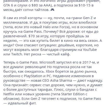
разнообразие. И это логично: игры дорожают (привет,
GTA 6 и слухи о $80 за AAA), а подписка за $10-15 в
месяц даёт сотни тайтлов. 🎮
Я сам из этой когорты — ну, почти, на грани Gen Z и
миллениалов. И да, я покупаю игры, если влюбился
(типа, если это новый Halo или Forza), но в основном
кручусь на Game Pass. Почему? Всё дороже: от еды до
развлечений. $70 за игру, которую пройдёшь за
неделю, — это как купить билет в кино на весь сезон. А
инди? Они спасают ситуацию: дешёвые, короткие, но
могут взорвать мозг благодаря стримерм на YouTube
или Twitch. Нет риска — чистый кайф.
Теперь о Game Pass. Microsoft запустил его в 2017-м, и
все думали: революция! Но подписка росла не так
быстро, как ожидалось. Xbox борется за долю рынка,
особенно с PlayStation и PC. Недавние изменения в
руководстве — новая CEO Asha Sharma — дают надежду.
Она признаёт: сервис стал дороже, чем нужно, и думает
о более доступных тарифах. Плюс, слухи о бандлах с
Netflix или новых уровнях (типа Starter Edition с
облаком). Если Gen Z тяготеет к подписке, то Game Pass
— идеальный фит.