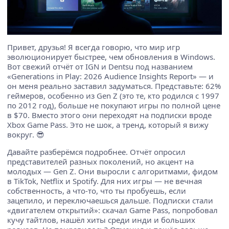
Привет, друзья! Я всегда говорю, что мир игр
эволюционирует быстрее, чем обновления в Windows.
Вот свежий отчёт от IGN и Dentsu под названием
«Generations in Play: 2026 Audience Insights Report» — и
он меня реально заставил задуматься. Представьте: 62%
геймеров, особенно из Gen Z (это те, кто родился с 1997
по 2012 год), больше не покупают игры по полной цене
в $70. Вместо этого они переходят на подписки вроде
Xbox Game Pass. Это не шок, а тренд, который я вижу
вокруг. 😎
Давайте разберёмся подробнее. Отчёт опросил
представителей разных поколений, но акцент на
молодых — Gen Z. Они выросли с алгоритмами, фидом
в TikTok, Netflix и Spotify. Для них игры — не вечная
собственность, а что-то, что ты пробуешь, если
зацепило, и переключаешься дальше. Подписки стали
«двигателем открытий»: скачал Game Pass, попробовал
кучу тайтлов, нашёл хиты среди инди и больших