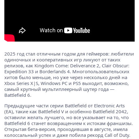
2025 год стал отличным годом для геймеров: любители
одиночных и кооперативных игр ликуют от таких
релизов, как Kingdom Come: Deliverance 2, Clair Obscur:
Expedition 33 и Borderlands 4. Многопользовательских
хитов было меньше, но уже через несколько дней на
Xbox Series X|S, Windows PC и PS5 выходит, возможно,
самый крупный мультиплеерный шутер года —
Battlefield 6.
Предыдущие части серии Battlefield от Electronic Arts
(EA), такие как Battlefield V и особенно Battlefield 2042,
оставили желать лучшего, но все указывает на то, что
Battlefield 6 станет возвращением к истокам франшизы.
Открытая бета-версия, проходившая в августе, имела
колоссальный успех и даже побила рекорд Call of Duty.