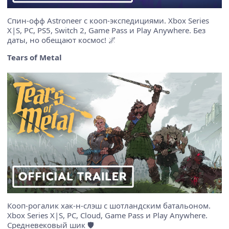
Спин-офф Astroneer с кооп-экспедициями. Xbox Series
X|S, PC, PS5, Switch 2, Game Pass и Play Anywhere. Без
даты, но обещают космос! 🌌
Tears of Metal
Кооп-рогалик хак-н-слэш с шотландским батальоном.
Xbox Series X|S, PC, Cloud, Game Pass и Play Anywhere.
Средневековый шик 🛡️