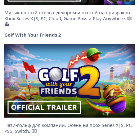
Музыкальный отель с декором и охотой на призраков.
Xbox Series X|S, PC, Cloud, Game Pass и Play Anywhere. 🎼
👻
Golf With Your Friends 2
Пати-гольф для компании. Осень на Xbox Series X|S, PC,
PS5, Switch. 🏌️‍♂️