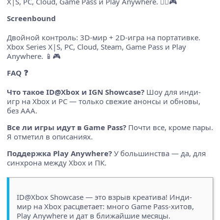
X|S, PC, Cloud, Game Pass и Play Anywhere. 🧛‍♂️🎮
Screenbound
Двойной контроль: 3D-мир + 2D-игра на портативке.
Xbox Series X|S, PC, Cloud, Steam, Game Pass и Play
Anywhere. 📱🎮
FAQ ❓
Что такое ID@Xbox и IGN Showcase?
Шоу для инди-
игр на Xbox и PC — только свежие анонсы и обновы,
без AAA.
Все ли игры идут в Game Pass?
Почти все, кроме пары.
Я отметил в описаниях.
Поддержка Play Anywhere?
У большинства — да, для
синхрона между Xbox и ПК.
ID@Xbox Showcase — это взрыв креатива! Инди-
мир на Xbox расцветает: много Game Pass-хитов,
Play Anywhere и дат в ближайшие месяцы.