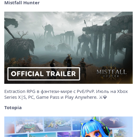
Mistfall Hunter
Extraction RPG в фэнтези-мире с PvE/PvP. Июль на Xbox
Series X|S, PC, Game Pass и Play Anywhere. ⚔️💎
Totopia