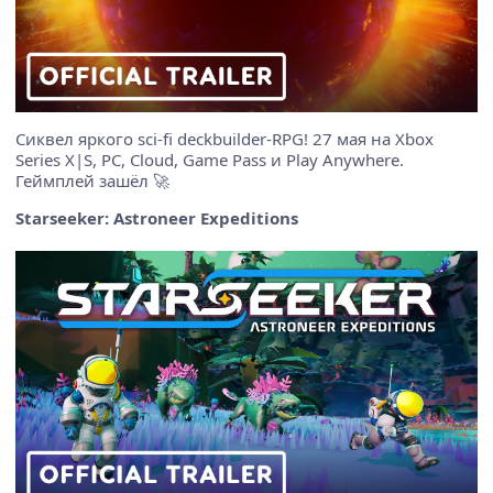
Сиквел яркого sci-fi deckbuilder-RPG! 27 мая на Xbox
Series X|S, PC, Cloud, Game Pass и Play Anywhere.
Геймплей зашёл 🚀
Starseeker: Astroneer Expeditions