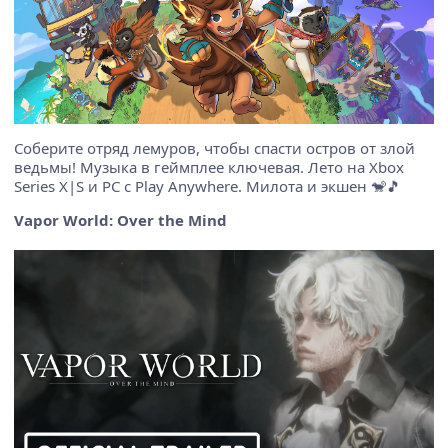
Соберите отряд лемуров, чтобы спасти остров от злой
ведьмы! Музыка в геймплее ключевая. Лето на Xbox
Series X|S и PC с Play Anywhere. Милота и экшен 🐒🎵
Vapor World: Over the Mind