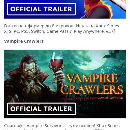
Гонки-платформер до 8 игроков. Июль на Xbox Series
X|S, PC, PS5, Switch, Game Pass и Play Anywhere. 🏎️💨
Vampire Crawlers
Спин-офф Vampire Survivors — уже вышел! Xbox Series