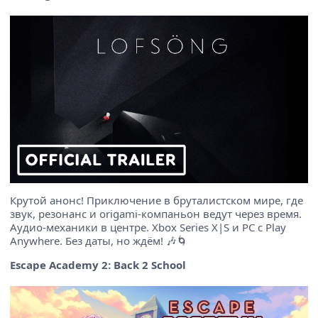
Крутой анонс! Приключение в бруталистском мире, где
звук, резонанс и origami-компаньон ведут через время.
Аудио-механики в центре. Xbox Series X|S и PC с Play
Anywhere. Без даты, но ждём! 🎶🌀
Escape Academy 2: Back 2 School