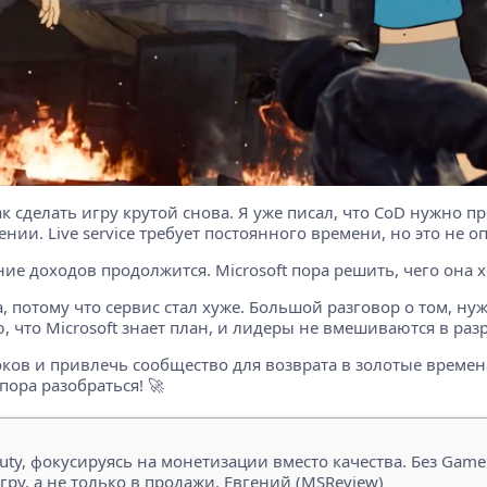
сделать игру крутой снова. Я уже писал, что CoD нужно пр
ении. Live service требует постоянного времени, но это не 
дение доходов продолжится. Microsoft пора решить, чего она
потому что сервис стал хуже. Большой разговор о том, нуж
, что Microsoft знает план, и лидеры не вмешиваются в раз
оков и привлечь сообщество для возврата в золотые времена
 пора разобраться! 🚀
 Duty, фокусируясь на монетизации вместо качества. Без Game
ру, а не только в продажи. Евгений (MSReview)