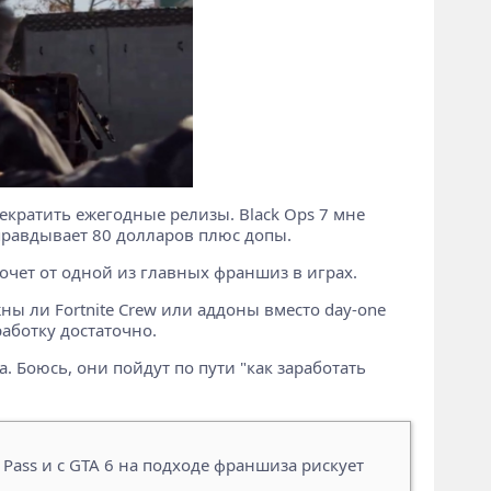
екратить ежегодные релизы. Black Ops 7 мне
оправдывает 80 долларов плюс допы.
 хочет от одной из главных франшиз в играх.
ны ли Fortnite Crew или аддоны вместо day-one
работку достаточно.
. Боюсь, они пойдут по пути "как заработать
 Pass и с GTA 6 на подходе франшиза рискует