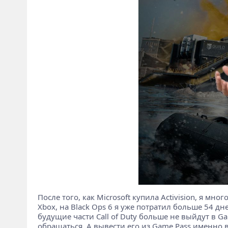
После того, как Microsoft купила Activision, я мно
Xbox, на Black Ops 6 я уже потратил больше 54 дн
будущие части Call of Duty больше не выйдут в Ga
обращаться. А вывести его из Game Pass именно в