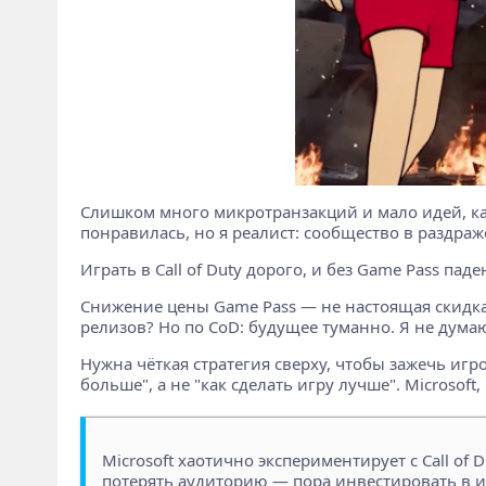
Слишком много микротранзакций и мало идей, как 
понравилась, но я реалист: сообщество в раздраж
Играть в Call of Duty дорого, и без Game Pass па
Снижение цены Game Pass — не настоящая скидка, 
релизов? Но по CoD: будущее туманно. Я не думаю
Нужна чёткая стратегия сверху, чтобы зажечь игр
больше", а не "как сделать игру лучше". Microsoft,
Microsoft хаотично экспериментирует с Call of
потерять аудиторию — пора инвестировать в иг