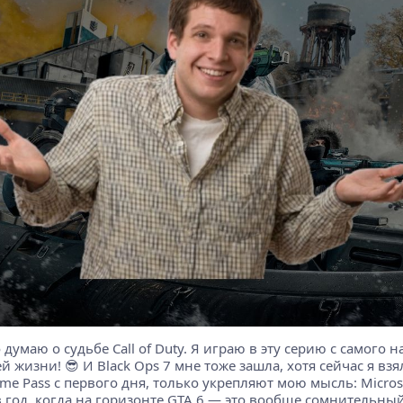
го думаю о судьбе Call of Duty. Я играю в эту серию с самого
ей жизни! 😎 И Black Ops 7 мне тоже зашла, хотя сейчас я вз
me Pass с первого дня, только укрепляют мою мысль: Micros
 год, когда на горизонте GTA 6 — это вообще сомнительный