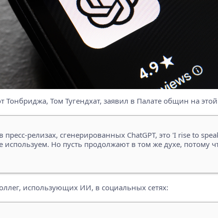
от Тонбриджа, Том Тугендхат, заявил в Палате общин на этой
сс-релизах, сгенерированных ChatGPT, это 'I rise to speak', 'I
е используем. Но пусть продолжают в том же духе, потому ч
ллег, использующих ИИ, в социальных сетях: