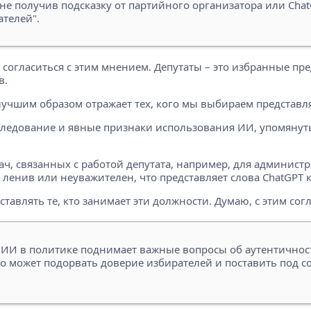
 не получив подсказку от партийного организатора или Ch
ателей".
согласиться с этим мнением. Депутаты – это избранные пред
в.
учшим образом отражает тех, кого мы выбираем представл
сследование и явные признаки использования ИИ, упомянуты
, связанных с работой депутата, например, для администр
 ленив или неуважителен, что представляет слова ChatGPT 
авлять те, кто занимает эти должности. Думаю, с этим согла
ИИ в политике поднимает важные вопросы об аутентичности
то может подорвать доверие избирателей и поставить под 