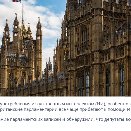
оупотребления искусственным интеллектом (ИИ), особенно ко
 британские парламентарии все чаще прибегают к помощи ИИ
вание парламентских записей и обнаружили, что депутаты 