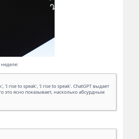
 неделе:
 rise to speak', 'I rise to speak'. ChatGPT выдает
то это ясно показывает, насколько абсурдным