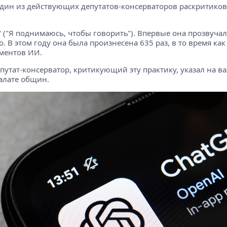
Один из действующих депутатов-консерваторов раскритикова
k" ("Я поднимаюсь, чтобы говорить"). Впервые она прозвучал
 В этом году она была произнесена 635 раз, в то время как 
ументов ИИ.
утат-консерватор, критикующий эту практику, указал на важн
алате общин.