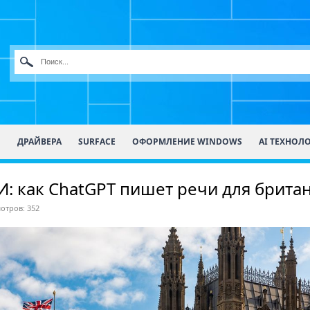
О
ДРАЙВЕРА
SURFACE
ОФОРМЛЕНИЕ WINDOWS
AI ТЕХНОЛ
И: как ChatGPT пишет речи для брита
отров: 352