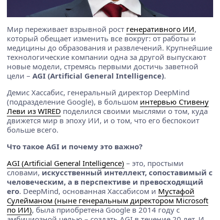
Мир переживает взрывной рост
генеративного ИИ
,
который обещает изменить все вокруг: от работы и
медицины до образования и развлечений. Крупнейшие
технологические компании одна за другой выпускают
новые модели, стремясь первыми достичь заветной
цели –
AGI (Artificial General Intelligence)
.
Демис Хассабис, генеральный директор DeepMind
(подразделение Google), в большом
интервью Стивену
Леви из WIRED
поделился своими мыслями о том, куда
движется мир в эпоху ИИ, и о том, что его беспокоит
больше всего.
Что такое AGI и почему это важно?
AGI (Artificial General Intelligence)
– это, простыми
словами,
искусственный интеллект, сопоставимый с
человеческим, а в перспективе и превосходящий
его
. DeepMind, основанная Хассабисом и
Мустафой
Сулейманом (ныне генеральным директором Microsoft
по ИИ)
, была приобретена Google в 2014 году с
амбициозной целью – создать AGI в течение 20 лет. И,