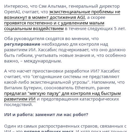
Интересно, что Сэм Альтман, генеральный директор
OpenAI, считает, что
экзистенциальные проблемы не
возникнут в момент достижения AGI
, а скорее
проявятся постепенно и с удивлением малым
социальным воздействием
в течение следующих 5 лет.
Оба руководителя сходятся во мнении, что
регулирование
необходимо для контроля над
развитием ИИ. Хассабис подчеркивает, что оно должно
быть гибким, учитывать новые знания и, что особенно
важно, – международным.
А что насчет приостановки разработки ИИ? Хассабис
считает, что "сегодняшние системы не представляют
какой-либо экзистенциальной угрозы". Напомним, что
Виталик Бутерин, сооснователь Ethereum, ранее
предлагал "мягкую паузу" для контроля над быстрым
развитием ИИ
и предотвращения катастрофических
последствий.
ИИ и работа: заменит ли нас робот?
Один из самых распространенных страхов, связанных с
ИИ – это
потеря рабочих мест
. И хотя пока нет точных