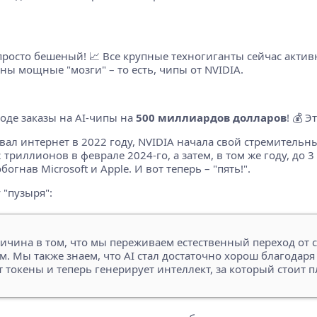
 просто бешеный! 📈 Все крупные техногиганты сейчас акти
ны мощные "мозги" – то есть, чипы от NVIDIA.
ходе заказы на AI-чипы на
500 миллиардов долларов
! 💰 
рвал интернет в 2022 году, NVIDIA начала свой стремительн
триллионов в феврале 2024-го, а затем, в том же году, до 
обогнав Microsoft и Apple. И вот теперь – "пять!".
 "пузыря":
причина в том, что мы переживаем естественный переход о
 Мы также знаем, что AI стал достаточно хорош благодаря
 токены и теперь генерирует интеллект, за который стоит п