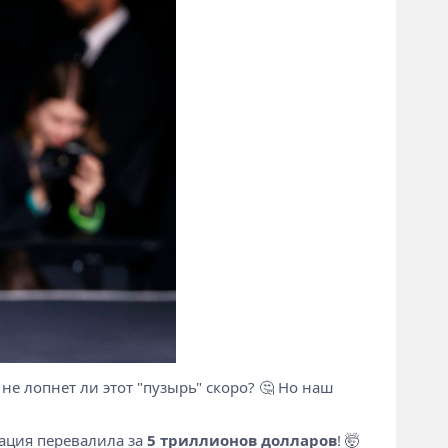
 не лопнет ли этот "пузырь" скоро? 🤔 Но наш
зация перевалила за
5 триллионов долларов
! 🤯