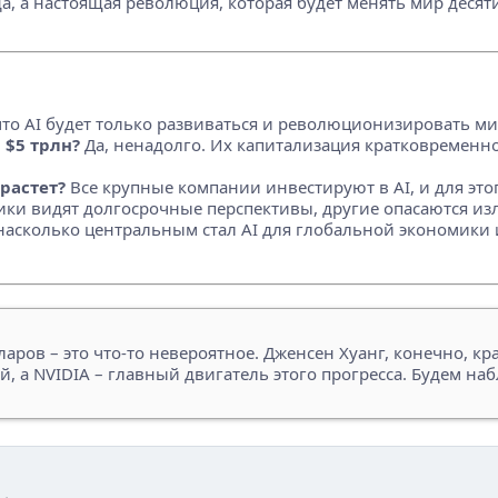
ода, а настоящая революция, которая будет менять мир деся
что AI будет только развиваться и революционизировать ми
 $5 трлн?
Да, ненадолго. Их капитализация кратковременно 
растет?
Все крупные компании инвестируют в AI, и для это
ки видят долгосрочные перспективы, другие опасаются из
 насколько центральным стал AI для глобальной экономики 
ларов – это что-то невероятное. Дженсен Хуанг, конечно, кра
, а NVIDIA – главный двигатель этого прогресса. Будем наб