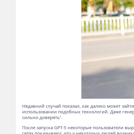
Недавний случай показал, как далеко может зайт
использовании подобных технологий. Даже генера
сильно доверять".
После запуска GPT-5 некоторые пользователи выр
сетях показывают, что у некоторых людей возни