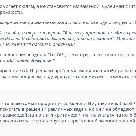
могает людям, а не становится им заменой. Сулейман счит
орожности.
езмерной эмоциональной зависимостью молодых людей от C
е люди, которые говорят: "Я не могу принять ни одного реш
их друзей. Я собираюсь делать все, что он говорит". Мне эт
 ИИ, кажется плохим и опасным."
ью доверия людей к ChatGPT, несмотря на его склонность 
ит ТАК сильно доверять."
ирующие в ИИ, решали проблему эмоциональной привязанно
за этим вопросом, подчеркнув, что их миссия - помогать п
что даже самые продвинутые модели ИИ, такие как ChatGP
омогать в решении различных задач, но они не обладают 
к взаимодействию с ИИ критически, не полагаться на него
людать баланс и не допускать чрезмерной эмоциональной 