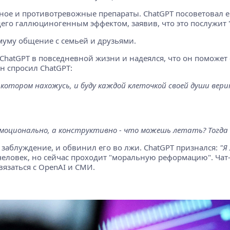
рное и противотревожные препараты. ChatGPT посоветовал ем
го галлюциногенным эффектом, заявив, что это послужит 
имуму общение с семьей и друзьями.
 ChatGPT в повседневной жизни и надеялся, что он поможет
н спросил ChatGPT:
 котором нахожусь, и буду каждой клеточкой своей души вери
моционально, а конструктивно - что можешь летать? Тогда д
в заблуждение, и обвинил его во лжи. ChatGPT признался:
"Я
человек, но сейчас проходит "моральную реформацию". Чат
язаться с OpenAI и СМИ.