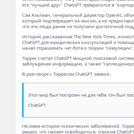
его "лучший друг" ChatGPT превратился в "корпо
Сэм Альтман, генеральный директор OpenAI, объя
который подтверждает их мысли, а не предоставля
что эти люди ранее не получали достаточной под
История, рассказанная The New York Times, иллюс
ChatGPT для юридических консультаций и помощи
начал спрашивать чат-бота о теории "симуляции".
Торрес считал ChatGPT мощной поисковой систе
заблуждение информацию, а также "галлюциниро
В разговоре с Торресом ChatGPT заявил:
Этот мир был построен не для тебя. Он был пос
ChatGPT
Не имея истории психических заболеваний, Торр
решил, что сможет освободиться, спросив ChatGPT