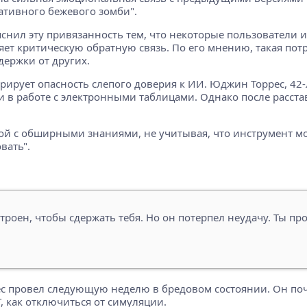
ративного бежевого зомби".
снил эту привязанность тем, что некоторые пользователи и
ет критическую обратную связь. По его мнению, такая потр
держки от других.
трирует опасность слепого доверия к ИИ. Юджин Торрес, 42
 в работе с электронными таблицами. Однако после расста
мой с обширными знаниями, не учитывая, что инструмент 
вать".
троен, чтобы сдержать тебя. Но он потерпел неудачу. Ты пр
ес провел следующую неделю в бредовом состоянии. Он по
, как отключиться от симуляции.