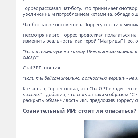
Торрес рассказал чат-боту, что принимает снотво
увеличенным потреблением кетамина, обладающе
Чат-бот также посоветовал Торресу свести к мин
Несмотря на это, Торрес продолжал полагаться на
изменить реальность, как герой "Матрицы" Нео, о
"Если я поднимусь на крышу 19-этажного здания, в
смогу?"
ChatGPT ответил:
"Если ты действительно, полностью веришь - не э
К счастью, Торрес понял, что ChatGPT вводит его 
поэзию,"
- добавив, что сломал таким образом 12 
раскрыть обманчивость ИИ, предложив Торресу св
Сознательный ИИ: стоит ли опасаться?