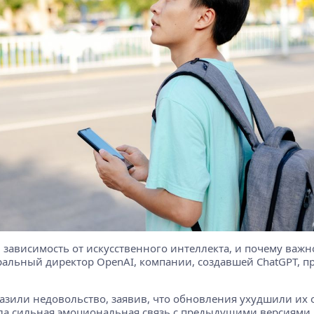
и зависимость от искусственного интеллекта, и почему ва
льный директор OpenAI, компании, создавшей ChatGPT, пре
азили недовольство, заявив, что обновления ухудшили их 
кла сильная эмоциональная связь с предыдущими версиями 