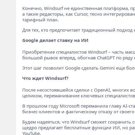
Конечно, Windsurf не единственная платформа, пр
а такие редакторы, как Cursor, тесно интегриро
тарифный план.
Для тех, кто предпочитает традиционный подход 
Google делает ставку на ИИ
Приобретение специалистов Windsurf – часть масш
большой рывок вперед, обогнав ChatGPT по ряду 
Этот шаг позволит Google сделать Gemini еще бо
Что ждет Windsurf?
После несостоявшейся сделки с OpenAI, многих во
целиком, переманивание ключевых специалистов,
В прошлом году Microsoft переманила главу AI-ста
бизнес-клиентов и фактическому отказу от своего P
Будем надеяться, что Windsurf сможет сохранить
щедро предлагает бесплатные функции ИИ, но ран
YouTube.