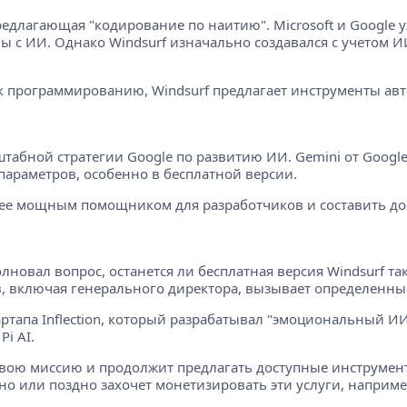
едлагающая "кодирование по наитию". Microsoft и Google уж
ваны с ИИ. Однако Windsurf изначально создавался с учетом
к программированию, Windsurf предлагает инструменты авт
табной стратегии Google по развитию ИИ. Gemini от Google
параметров, особенно в бесплатной версии.
лее мощным помощником для разработчиков и составить дос
лновал вопрос, останется ли бесплатная версия Windsurf та
 включая генерального директора, вызывает определенны
ртапа Inflection, который разрабатывал "эмоциональный ИИ"
i AI.
 свою миссию и продолжит предлагать доступные инструмент
о или поздно захочет монетизировать эти услуги, наприме