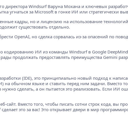
ого директора Windsurf Варуна Мохана и ключевых разрабо
пытка угнаться за Microsoft в гонке ИИ или стратегически в
ценные кадры, но и лицензию на использование технологий 
родолжит существовать отдельно.
брести OpenAI, но сделка сорвалась из-за опасений по пов
о кодированию ИИ из команды Windsurf в Google DeepMind,
Мы рады продолжать предоставлять преимущества Gemini ра
разработки (IDE), это принципиально новый подход к написа
) на обычном языке и ставить перед ним задачи. Вместо то
нужно сделать, а он пытается это реализовать. Если ИИ ош
еб-сайт. Вместо того, чтобы писать сотни строк кода, вы пр
f сделает это за вас! Это открывает двери в мир программир