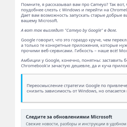
Помните, я рассказывал вам про Cameyo? Так вот,
поудобнее слезть с Windows и перейти на ChromeOS.
Дает вам возможность запускать старые добрые в
вашему Microsoft.
А вот так выглядит "Cameyo by Google" в деле.
Google говорит, что это гораздо круче, чем пер
а только те конкретные приложения, которые нуж
прочими веб-сервисами. Гибкость – наше всё! Мож
Амбиции у Google, конечно, понятны: заставить 
Chromebook'и зачастую дешевле, да и куча прило
Переосмысление стратегии Google по привлече
снизить зависимость от Windows, но опасается
Следите за обновлениями Microsoft
Свежие новости, разборы и инструкции в удобном