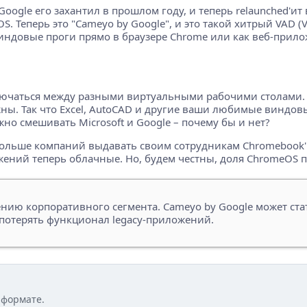
 Google его захантил в прошлом году, и теперь relaunched'
 Теперь это "Cameyo by Google", и это такой хитрый VAD (Vir
индовые проги прямо в браузере Chrome или как веб-прило
еключаться между разными виртуальными рабочими столами. 
ны. Так что Excel, AutoCAD и другие ваши любимые виндовы
но смешивать Microsoft и Google – почему бы и нет?
больше компаний выдавать своим сотрудникам Chromebook'и
жений теперь облачные. Но, будем честны, доля ChromeOS 
нию корпоративного сегмента. Cameyo by Google может стат
 потерять функционал legacy-приложений.
 формате.