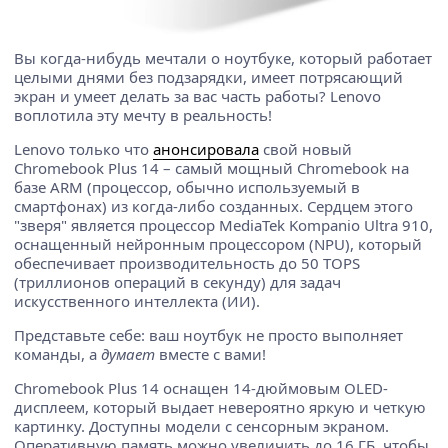
Вы когда-нибудь мечтали о ноутбуке, который работает
целыми днями без подзарядки, имеет потрясающий
экран и умеет делать за вас часть работы? Lenovo
воплотила эту мечту в реальность!
Lenovo только что
анонсировала
свой новый
Chromebook Plus 14 – самый мощный Chromebook на
базе ARM (процессор, обычно используемый в
смартфонах) из когда-либо созданных. Сердцем этого
"зверя" является процессор MediaTek Kompanio Ultra 910,
оснащенный нейронным процессором (NPU), который
обеспечивает производительность до 50 TOPS
(триллионов операций в секунду) для задач
искусственного интеллекта (ИИ).
Представьте себе: ваш ноутбук не просто выполняет
команды, а
думает
вместе с вами!
Chromebook Plus 14 оснащен 14-дюймовым OLED-
дисплеем, который выдает невероятно яркую и четкую
картинку. Доступны модели с сенсорным экраном.
Оперативную память можно увеличить до 16 ГБ, чтобы