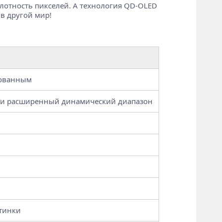
лотность пикселей. А технология QD-OLED
 в другой мир!
рованным
вет и расширенный динамический диапазон
ртинки