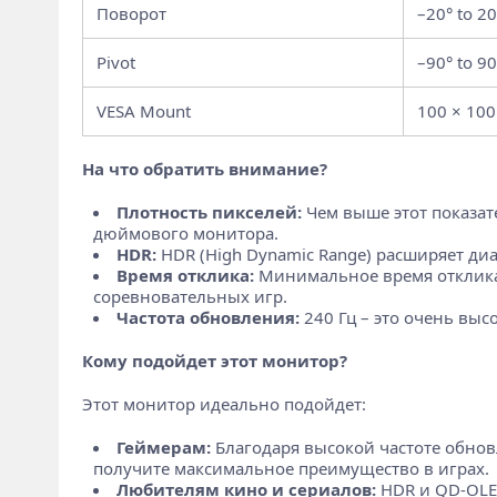
Поворот
–20° to 20
Pivot
–90° to 90
VESA Mount
100 × 10
На что обратить внимание?
Плотность пикселей:
Чем выше этот показате
дюймового монитора.
HDR:
HDR (High Dynamic Range) расширяет ди
Время отклика:
Минимальное время отклика (
соревновательных игр.
Частота обновления:
240 Гц – это очень выс
Кому подойдет этот монитор?
Этот монитор идеально подойдет:
Геймерам:
Благодаря высокой частоте обновл
получите максимальное преимущество в играх.
Любителям кино и сериалов:
HDR и QD-OLED