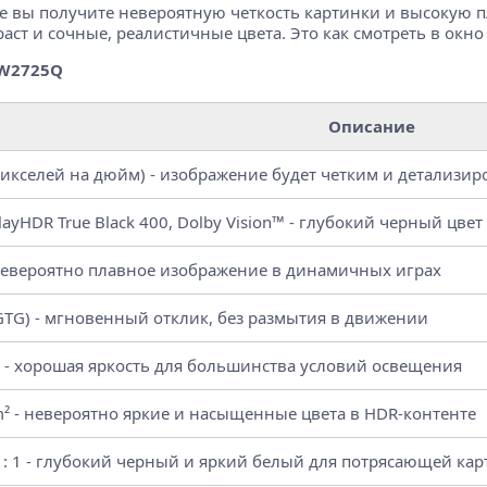
 вы получите невероятную четкость картинки и высокую п
ст и сочные, реалистичные цвета. Это как смотреть в окно
AW2725Q
Описание
(пикселей на дюйм) - изображение будет четким и детализи
layHDR True Black 400, Dolby Vision™ - глубокий черный ц
 невероятно плавное изображение в динамичных играх
GTG) - мгновенный отклик, без размытия в движении
² - хорошая яркость для большинства условий освещения
m² - невероятно яркие и насыщенные цвета в HDR-контенте
 : 1 - глубокий черный и яркий белый для потрясающей ка