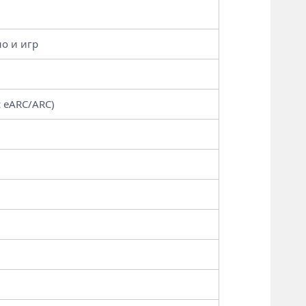
но и игр
с eARC/ARC)