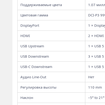
Поддерживаемые цвета
1.07 мил
Цветовая гамма
DCI-P3 99
DisplayPort
1 × Displ
HDMI
2 × HDMI 
USB Upstream
1 × USB 5
USB Downstream
3 × USB 5
USB-C Downstream
1 × USB 5
Аудио Line-Out
Нет
Регулировка высоты
110 mm
Наклон
–5° to 21°