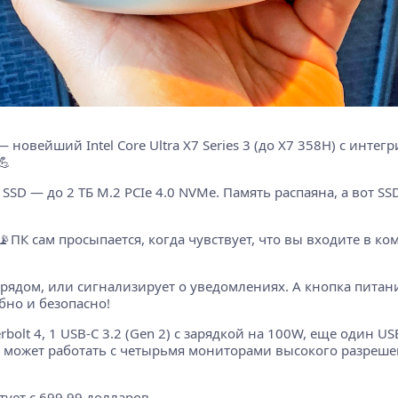
— новейший Intel Core Ultra X7 Series 3 (до X7 358H) с инте
💪
SD — до 2 ТБ M.2 PCIe 4.0 NVMe. Память распаяна, а вот SSD
! 📡ПК сам просыпается, когда чувствует, что вы входите в ко
 рядом, или сигнализирует о уведомлениях. А кнопка питани
бно и безопасно!
olt 4, 1 USB-C 3.2 (Gen 2) с зарядкой на 100W, еще один USB-
о он может работать с четырьмя мониторами высокого разре
тует с 699.99 долларов.