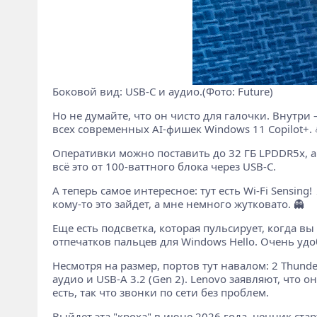
Боковой вид: USB-C и аудио.(Фото: Future)
Но не думайте, что он чисто для галочки. Внутри 
всех современных AI-фишек Windows 11 Copilot+. 
Оперативки можно поставить до 32 ГБ LPDDR5x, а S
всё это от 100-ваттного блока через USB-C.
А теперь самое интересное: тут есть Wi-Fi Sensing
кому-то это зайдет, а мне немного жутковато. 👻
Еще есть подсветка, которая пульсирует, когда вы
отпечатков пальцев для Windows Hello. Очень удо
Несмотря на размер, портов тут навалом: 2 Thunderb
аудио и USB-A 3.2 (Gen 2). Lenovo заявляют, чт
есть, так что звонки по сети без проблем.
Выйдет эта "кроха" в июне 2026 года, ценник стар