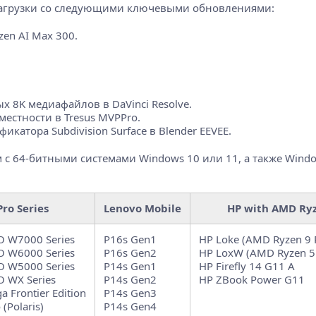
я загрузки со следующими ключевыми обновлениями:
en AI Max 300.
х 8K медиафайлов в DaVinci Resolve.
естности в Tresus MVPPro.
атора Subdivision Surface в Blender EEVEE.
им с 64-битными системами Windows 10 или 11, а также Wind
ro Series
Lenovo Mobile
HP with AMD Ryz
 W7000 Series
P16s Gen1
HP Loke (AMD Ryzen 9 
 W6000 Series
P16s Gen2
HP LoxW (AMD Ryzen 5
 W5000 Series
P14s Gen1
HP Firefly 14 G11 A
 WX Series
P14s Gen2
HP ZBook Power G11
 Frontier Edition
P14s Gen3
(Polaris)
P14s Gen4