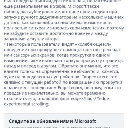
была введена в инсайдерские каналы, но Microsoft все
еще развертывает ее в Stable. Microsoft также
наблюдала дублирование, которое происходило при
запуске ручного дедупликатора на нескольких машинах
до того, как какая-либо из них имела возможность
полностью синхронизировать свои изменения, поэтому
не забудьте оставить достаточно времени между
запусками дедупликатора;
• Некоторые пользователи видят «колеблющееся»
поведение при прокрутке с помощью жестов трекпада
или сенсорных экранов, когда прокрутка в одном
измерении также вызывает тонкую прокрутку страницы
назад и вперед в другом. Обратите внимание, что это
влияет только на определенные веб-сайты и, кажется,
хуже на определенных устройствах. Скорее всего, это
связано с текущей работой по возвращению прокрутки
к паритету с поведением Edge Legacy, поэтому, если это
поведение нежелательно, вы можете временно
отключить его, отключив флаг edge://flags/#edge-
experimental-scrolling;
Следите за обновлениями Microsoft