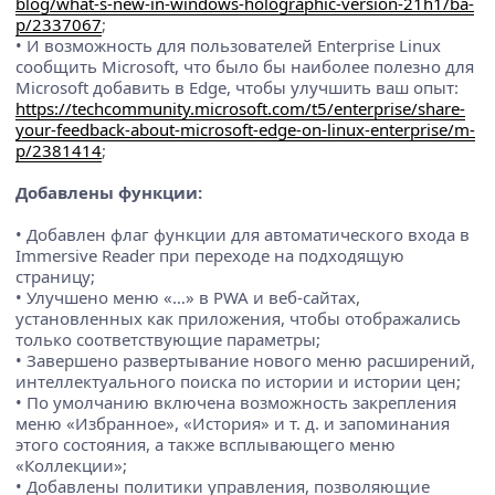
blog/what-s-new-in-windows-holographic-version-21h1/ba-
p/2337067
;
• И возможность для пользователей Enterprise Linux
сообщить Microsoft, что было бы наиболее полезно для
Microsoft добавить в Edge, чтобы улучшить ваш опыт:
https://techcommunity.microsoft.com/t5/enterprise/share-
your-feedback-about-microsoft-edge-on-linux-enterprise/m-
p/2381414
;
Добавлены функции:
• Добавлен флаг функции для автоматического входа в
Immersive Reader при переходе на подходящую
страницу;
• Улучшено меню «…» в PWA и веб-сайтах,
установленных как приложения, чтобы отображались
только соответствующие параметры;
• Завершено развертывание нового меню расширений,
интеллектуального поиска по истории и истории цен;
• По умолчанию включена возможность закрепления
меню «Избранное», «История» и т. д. и запоминания
этого состояния, а также всплывающего меню
«Коллекции»;
• Добавлены политики управления, позволяющие