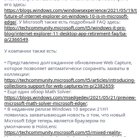
его здесь:
https://blogs.windows.com/windowsexperience/2021/05/19/t
future-of-internet-explorer-on-windows-10-is-in-microsoft-
edge/
. У Microsoft также есть подробный FAQ здесь:
https://techcommunity.microsoft.com/t5/windows-it-pro-
blog/internet-explorer-11-desktop-app-retirement-faq/ba-
p/2366549
.
У компании также есть:
• Представлено долгожданное обновление Web Capture,
которое позволяет автоматически сохранять захваты в
коллекции:
https://techcommunity.microsoft.com/t5/articles/introducing-
collections-support-for-web-captures/m-p/2382659
;
• Еще один обзор Math Solver:
https://blogs.windows.com/msedgedev/2021/05/21/preview-
microsoft-math-solver-microsoft-edge/
;
• В недавнем релизе Windows 10 версии 21H1
появилась захватывающая новость о том, что новый
Microsoft Edge теперь является браузером по
умолчанию в HoloLens:
https://techcommunity.microsoft.com/t5/mixed-reality-