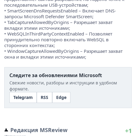
последовательным USB-устройствам;
• SmartScreenDnsRequestsEnabled – Включает DNS-
запросы Microsoft Defender SmartScreen;
• TabCaptureAllowedByOrigins – Разрешает захват
вкладки этими источниками;
• WebSQLInThirdPartyContextEnabled – Позволяет
принудительно повторно включать WebSQL в
сторонних контекстах;
• WindowCaptureAllowedByOrigins – Разрешает захват
окна и вкладки этими источниками;
Следите за обновлениями Microsoft
Свежие новости, разборы и инструкции в удобном
формате.
Telegram
RSS
Edge
Редакция MSReview
+1