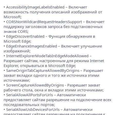
• AccessibilityImageLabelsEnabled – Включает
возможность получения описаний изображений от
Microsoft;
• CORSNonWildcardRequestHeadersSupport – Включает
поддержку заголовков запроса без подстановочных
знаков CORS;
• EdgeDiscoverEnabled – Функция обнаружения в
Microsoft Edge;
• EdgeEnhanceImagesEnabled – Включает улучшение
изображений;
• InternetExplorerModeTabInEdgeModeAllowed –
Разрешает сайтам, настроенным для режима Internet
Explorer, открываться в Microsoft Edge;
• SameOriginTabCaptureAllowedByOrigins – Разрешает
захват вкладки одного и того же источника этими
источниками;
• ScreenCaptureAllowedByOrigins - Разрешает захват
рабочего стола, окна и вкладки этими источниками;
• SerialAllowAllPortsForUrls – Автоматически
предоставляет сайтам разрешение на подключение всех
последовательных портов;
• SerialAllowUsbDevicesForUrls – Автоматически
предоставляет сайтам разрешение на подключение к