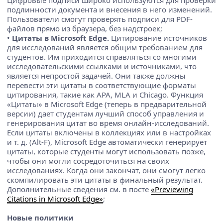
Цифровые подписи широко используются для проверки
подлинности документа и внесения в него изменений.
Пользователи смогут проверять подписи для PDF-
файлов прямо из браузера, без надстроек;
•
Цитаты в Microsoft Edge.
Цитирование источников
для исследований является общим требованием для
студентов. Им приходится справляться со многими
исследовательскими ссылками и источниками, что
является непростой задачей. Они также должны
перевести эти цитаты в соответствующие форматы
цитирования, такие как APA, MLA и Chicago. Функция
«Цитаты» в Microsoft Edge (теперь в предварительной
версии) дает студентам лучший способ управления и
генерирования цитат во время онлайн-исследований.
Если цитаты включены в коллекциях или в настройках
и т. д. (Alt-F), Microsoft Edge автоматически генерирует
цитаты, которые студенты могут использовать позже,
чтобы они могли сосредоточиться на своих
исследованиях. Когда они закончат, они смогут легко
скомпилировать эти цитаты в финальный результат.
Дополнительные сведения см. в посте
«Previewing
Citations in Microsoft Edge»
;
Новые политики