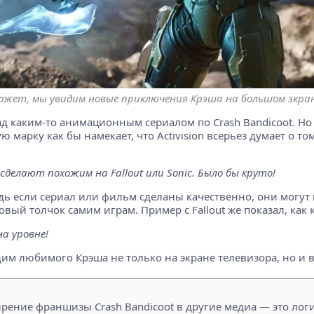
жет, мы увидим новые приключения Крэша на большом экра
над каким-то анимационным сериалом по Crash Bandicoot. Но
ю марку как бы намекает, что Activision всерьез думает о 
 сделают похожим на Fallout или Sonic. Было бы круто!
дь если сериал или фильм сделаны качественно, они могут 
овый толчок самим играм. Пример с Fallout же показал, как к
а уровне!
идим любимого Крэша не только на экране телевизора, но и в
рение франшизы Crash Bandicoot в другие медиа — это ло