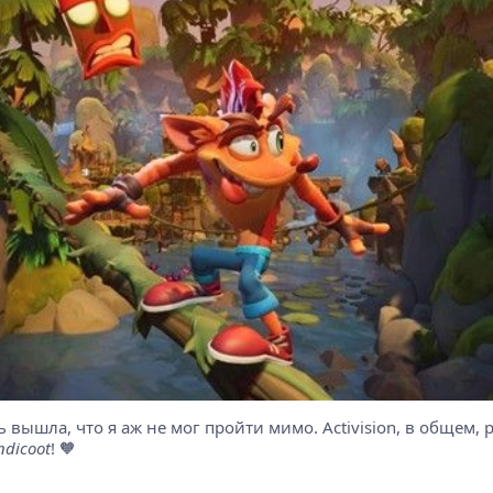
сть вышла, что я аж не мог пройти мимо. Activision, в обще
ndicoot
! 🧡