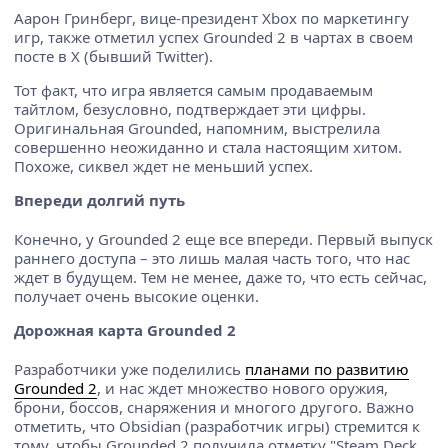
Аарон Гринберг, вице-президент Xbox по маркетингу
игр, также отметил успех Grounded 2 в чартах в своем
посте в X (бывший Twitter).
Тот факт, что игра является самым продаваемым
тайтлом, безусловно, подтверждает эти цифры.
Оригинальная Grounded, напомним, выстрелила
совершенно неожиданно и стала настоящим хитом.
Похоже, сиквел ждет не меньший успех.
Впереди долгий путь
Конечно, у Grounded 2 еще все впереди. Первый выпуск
раннего доступа – это лишь малая часть того, что нас
ждет в будущем. Тем не менее, даже то, что есть сейчас,
получает очень высокие оценки.
Дорожная карта Grounded 2
Разработчики уже поделились
планами по развитию
Grounded 2
, и нас ждет множество нового оружия,
брони, боссов, снаряжения и многого другого. Важно
отметить, что Obsidian (разработчик игры) стремится к
тому, чтобы Grounded 2 получила отметку "Steam Deck