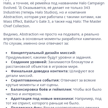
Halo, а точнее, её ремейка под названием Halo Campaign
Evolved. 🚀 Оказывается, её делает не только 343
Industries (теперь Halo Studios), но и компания
Abstraction, которая уже работала с такими хитами, как
Mass Effect, Baldur’s Gate 3, а также над Halo: The Master
Chief Collection.
Видимо, Abstraction не просто на подхвате, а реально
впряглась в основные моменты разработки кампании.
По слухам, именно они отвечают за:
Концептуальный дизайн миссий:
Придумывают, какими будут уровни и задания.
Создание уровней:
Занимаются блокаутом и
расстановкой объектов в игровом мире.
Финальная доводка контента:
Шлифуют все
детали миссий.
Скриптованные события:
Отвечают за всякие
крутые моменты и кат-сцены.
Балансировка боёв и геймплея:
Чтобы всё было
честно и интересно.
Адаптация под новые механики:
Например, под
тот же спринт, которого раньше не было.
Поддержка фич:
Вроде кооперативного режима