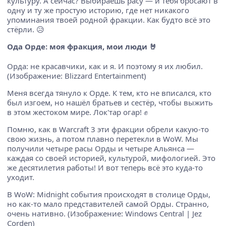
культуру. А сейчас? Выбираешь расу — и тебя бросают в
одну и ту же простую историю, где нет никакого
упоминания твоей родной фракции. Как будто всё это
стёрли. 😥
Ода Орде: моя фракция, мои люди 🤘
Орда: не красавчики, как и я. И поэтому я их любил.
(Изображение: Blizzard Entertainment)
Меня всегда тянуло к Орде. К тем, кто не вписался, кто
был изгоем, но нашёл братьев и сестёр, чтобы выжить
в этом жестоком мире. Лок'тар огар! ✊
Помню, как в Warcraft 3 эти фракции обрели какую-то
свою жизнь, а потом плавно перетекли в WoW. Мы
получили четыре расы Орды и четыре Альянса —
каждая со своей историей, культурой, мифологией. Это
же десятилетия работы! И вот теперь всё это куда-то
уходит.
В WoW: Midnight события происходят в столице Орды,
но как-то мало представителей самой Орды. Странно,
очень нативно. (Изображение: Windows Central | Jez
Corden)