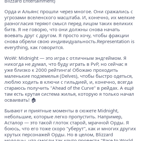
Blizzard Entertainment)
Орда и Альянс прошли через многое. Они сражались с
угрозами вселенского масштаба. И, конечно, их мелкие
разногласия теряют смысл перед лицом таких великих
битв. Я не говорю, что они должны снова начать
воевать друг с другом. Я просто хочу, чтобы фракции
снова обрели свою индивидуальность.Representation is
everything, как говорится.
WoW: Midnight — это игра с отличным эндгеймом. Я
никогда не думал, что буду играть в PvP, но сейчас я
уже близко к 2000 рейтинга! Обожаю проходить
маленькие подземелья (Delves), чтобы быстро одеться,
люблю ходить в ключи с гильдией, и, конечно, всегда
стараюсь получить "Ahead of the Curve" в рейдах. А ещё
там есть крутая система жилья, которую я только начал
осваивать! 🏠
Бывают и приятные моменты в сюжете Midnight,
небольшие, которые легко пропустить. Например,
Асталор — это такой глоток старой, мрачной Орды. Я
боюсь, что его тоже скоро "уберут", как и многих других
крутых персонажей Орды. Но в целом, Blizzard
молодцы, что смогли так круто провести "Race to World