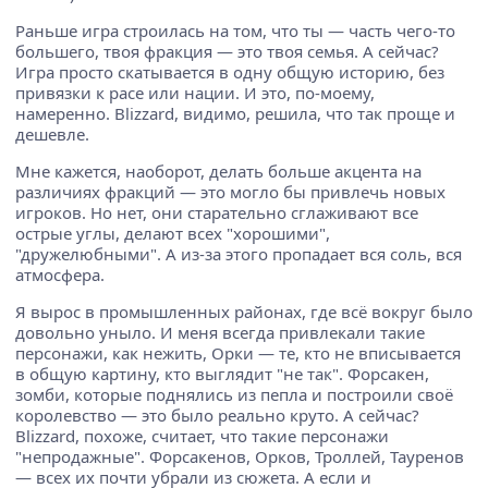
Раньше игра строилась на том, что ты — часть чего-то
большего, твоя фракция — это твоя семья. А сейчас?
Игра просто скатывается в одну общую историю, без
привязки к расе или нации. И это, по-моему,
намеренно. Blizzard, видимо, решила, что так проще и
дешевле.
Мне кажется, наоборот, делать больше акцента на
различиях фракций — это могло бы привлечь новых
игроков. Но нет, они старательно сглаживают все
острые углы, делают всех "хорошими",
"дружелюбными". А из-за этого пропадает вся соль, вся
атмосфера.
Я вырос в промышленных районах, где всё вокруг было
довольно уныло. И меня всегда привлекали такие
персонажи, как нежить, Орки — те, кто не вписывается
в общую картину, кто выглядит "не так". Форсакен,
зомби, которые поднялись из пепла и построили своё
королевство — это было реально круто. А сейчас?
Blizzard, похоже, считает, что такие персонажи
"непродажные". Форсакенов, Орков, Троллей, Тауренов
— всех их почти убрали из сюжета. А если и