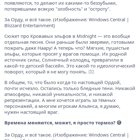
появляются, то делают их какими-то беззубыми,
потерявшими всякую "злобность" и "остроту".
За Орду, и всё такое. (Изображение: Windows Central |
Blizzard Entertainment)
Сюжет про Кровавых эльфов в Midnight — это вообще
отдельная песня. Они раньше были зверями, готовыми
пожрать даже Наару! А теперь что? Мягкие, пушистые
эльфы, которые просят у врагов помощи. Их родной
источник силы, Солнечный колодец, превратили в
какой-то детский бассейн. Это какой-то идеологический
поворот, который я не могу понять. 🤷‍♂️
В общем, то, что было когда-то настоящей Ордой,
почти исчезло. Остались только бледные тени. Никакой
атмосферы, никакой уникальности, и никакой
репрезентации. А мне хочется играть за тёмных
персонажей, а многим игрокам Альянса, я думаю,
нужен настоящий враг.
Времена меняются, может, я просто тормоз? 😅
За Орду, и всё такое. (Изображение: Windows Central |