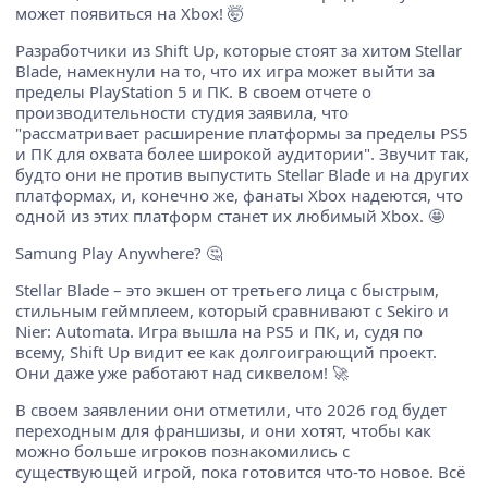
может появиться на Xbox! 🤯
Разработчики из Shift Up, которые стоят за хитом Stellar
Blade, намекнули на то, что их игра может выйти за
пределы PlayStation 5 и ПК. В своем отчете о
производительности студия заявила, что
"рассматривает расширение платформы за пределы PS5
и ПК для охвата более широкой аудитории". Звучит так,
будто они не против выпустить Stellar Blade и на других
платформах, и, конечно же, фанаты Xbox надеются, что
одной из этих платформ станет их любимый Xbox. 🤩
Samung Play Anywhere? 🤔
Stellar Blade – это экшен от третьего лица с быстрым,
стильным геймплеем, который сравнивают с Sekiro и
Nier: Automata. Игра вышла на PS5 и ПК, и, судя по
всему, Shift Up видит ее как долгоиграющий проект.
Они даже уже работают над сиквелом! 🚀
В своем заявлении они отметили, что 2026 год будет
переходным для франшизы, и они хотят, чтобы как
можно больше игроков познакомились с
существующей игрой, пока готовится что-то новое. Всё