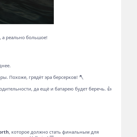
к, а реально большое!
днее.
ры. Похоже, грядёт эра берсерков! 🪓
водительности, да ещё и батарею будет беречь. 👍
orth
, которое должно стать финальным для