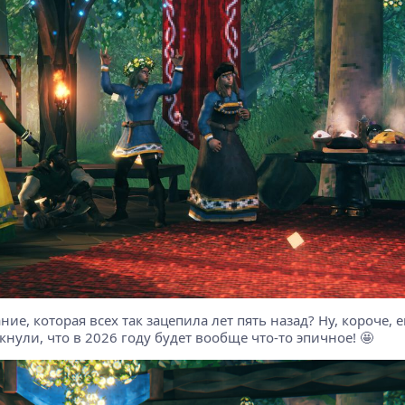
ние, которая всех так зацепила лет пять назад? Ну, короче, 
нули, что в 2026 году будет вообще что-то эпичное! 🤩