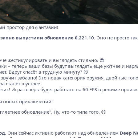
ный простор для фантазии!
запно выпустили обновление 0.221.10
. Оно не просто та
уче жестикулировать и выглядеть стильно. 😎
чки – теперь ваши базы будут выглядеть ещё уютнее и наря
т. Вдруг спасёт в трудную минуту? 😋
 звучит забавно! Это новая категория оружия, двойные топо
ра станет шустрее.
опчик! Игра теперь будет работать на 60 FPS в режиме произ
ля новых приключений!
илетнее обновление". Ну, что-то типа того. 😉
од
. Они сейчас активно работают над обновлением
Deep N