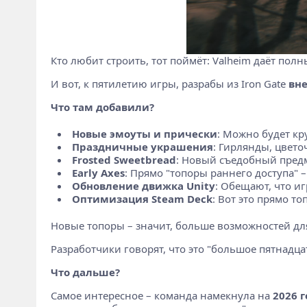
Кто любит строить, тот поймёт: Valheim даёт пол
И вот, к пятилетию игры, разрабы из Iron Gate
вне
Что там добавили?
Новые эмоуты и прически
: Можно будет кр
Праздничные украшения
: Гирлянды, цвето
Frosted Sweetbread
: Новый съедобный предме
Early Axes
: Прямо "топоры раннего доступа" –
Обновление движка Unity
: Обещают, что иг
Оптимизация Steam Deck
: Вот это прямо т
Новые топоры – значит, больше возможностей д
Разработчики говорят, что это "большое пятнадцат
Что дальше?
Самое интересное – команда намекнула на
2026 г