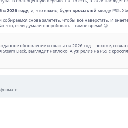
упа" в полноценную версию 1.0. То есть, в 2026 нас ждет по
5 в 2026 году
, и, что важно, будет
кроссплей
между PS5, Xbo
ми собираемся снова залететь, чтобы всё наверстать. И знает
 Так что, если думали попробовать – самое время! 😉
ожданное обновление и планы на 2026 год – похоже, создат
team Deck, выглядит неплохо. А уж релиз на PS5 с кросспл
 формате.