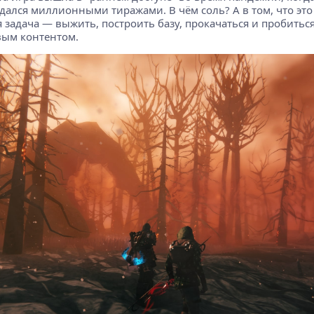
одался миллионными тиражами. В чём соль? А в том, что это
задача — выжить, построить базу, прокачаться и пробиться
вым контентом.