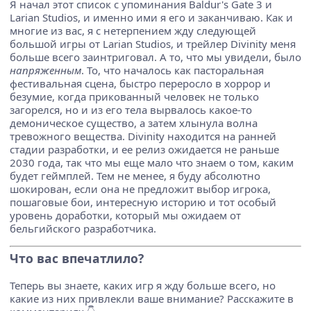
Я начал этот список с упоминания Baldur's Gate 3 и
Larian Studios, и именно ими я его и заканчиваю. Как и
многие из вас, я с нетерпением жду следующей
большой игры от Larian Studios, и трейлер Divinity меня
больше всего заинтриговал. А то, что мы увидели, было
напряженным
. То, что началось как пасторальная
фестивальная сцена, быстро переросло в хоррор и
безумие, когда прикованный человек не только
загорелся, но и из его тела вырвалось какое-то
демоническое существо, а затем хлынула волна
тревожного вещества. Divinity находится на ранней
стадии разработки, и ее релиз ожидается не раньше
2030 года, так что мы еще мало что знаем о том, каким
будет геймплей. Тем не менее, я буду абсолютно
шокирован, если она не предложит выбор игрока,
пошаговые бои, интересную историю и тот особый
уровень доработки, который мы ожидаем от
бельгийского разработчика.
Что вас впечатлило?
Теперь вы знаете, каких игр я жду больше всего, но
какие из них привлекли ваше внимание? Расскажите в