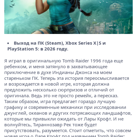
Выход на ПК (Steam), Xbox Series X|S и
PlayStation 5: в 2026 году.
Я играл в оригинальную Tomb Raider 1996 года еще
ребенком, и меня затянуло в захватывающее
приключение в духе Индианы Джонса на моем
стареньком ПК. Теперь эта история переосмысливается
и возрождается в новой игре, которая должна
предложить несколько сюрпризов и отличий от
оригинала. Ведь это не просто ремейк, а пересказ.
Таким образом, игра предлагает гораздо лучшую
графику и современные механики при исследовании
джунглей, океанов и других потрясающих ландшафтов,
которые мы привыкли ожидать от Лары Крофт. И не
волнуйтесь, Тираннозавр Рек тоже будет
присутствовать, разумеется. Стоит отметить, что совсем
новая игра о Ларе Крофт под названием Tomb Raider: