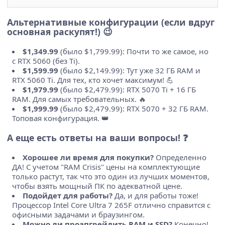
Альтернативные конфигурации (если вдруг
основная раскупят!) 😉
$1,349.99
(было $1,799.99): Почти то же самое, но
с RTX 5060 (без Ti).
$1,599.99
(было $2,149.99): Тут уже 32 ГБ RAM и
RTX 5060 Ti. Для тех, кто хочет максимум! 💪
$1,979.99
(было $2,479.99): RTX 5070 Ti + 16 ГБ
RAM. Для самых требовательных. 🔥
$1,999.99
(было $2,479.99): RTX 5070 + 32 ГБ RAM.
Топовая конфигурация. 👑
А еще есть ответы на ваши вопросы! ❓
Хорошее ли время для покупки?
Определенно
ДА! С учетом "RAM Crisis" цены на комплектующие
только растут, так что это один из лучших моментов,
чтобы взять мощный ПК по адекватной цене.
Подойдет для работы?
Да, и для работы тоже!
Процессор Intel Core Ultra 7 265F отлично справится с
офисными задачами и браузингом.
Можно ли проапгрейдить RAM и SSD?
Конечно!