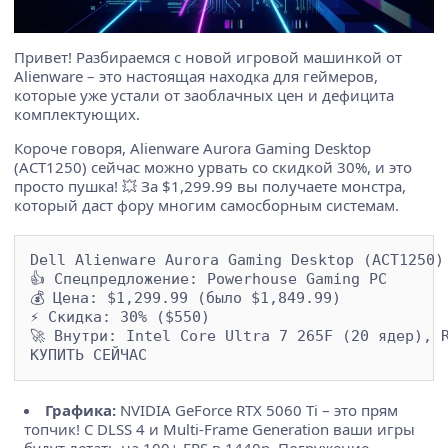
Привет! Разбираемся с новой игровой машинкой от
Alienware – это настоящая находка для геймеров,
которые уже устали от заоблачных цен и дефицита
комплектующих.
Короче говоря, Alienware Aurora Gaming Desktop
(ACT1250) сейчас можно урвать со скидкой 30%, и это
просто пушка! 💥 За $1,299.99 вы получаете монстра,
который даст фору многим самосборным системам.
Dell Alienware Aurora Gaming Desktop (ACT1250)

👍 Спецпредложение: Powerhouse Gaming PC

💰 Цена: $1,299.99 (было $1,849.99)

⚡ Скидка: 30% ($550)

🚀 Внутри: Intel Core Ultra 7 265F (20 ядер), R
Графика:
NVIDIA GeForce RTX 5060 Ti – это прям
топчик! С DLSS 4 и Multi-Frame Generation ваши игры
будут летать на 100+ FPS в 1440p. Погружение