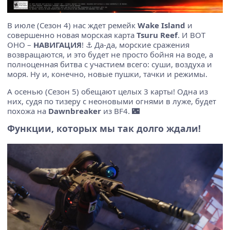
В июле (Сезон 4) нас ждет ремейк
Wake Island
и
совершенно новая морская карта
Tsuru Reef
. И ВОТ
ОНО –
НАВИГАЦИЯ
! ⚓️ Да-да, морские сражения
возвращаются, и это будет не просто бойня на воде, а
полноценная битва с участием всего: суши, воздуха и
моря. Ну и, конечно, новые пушки, тачки и режимы.
А осенью (Сезон 5) обещают целых 3 карты! Одна из
них, судя по тизеру с неоновыми огнями в луже, будет
похожа на
Dawnbreaker
из BF4. 🌃
Функции, которых мы так долго ждали!