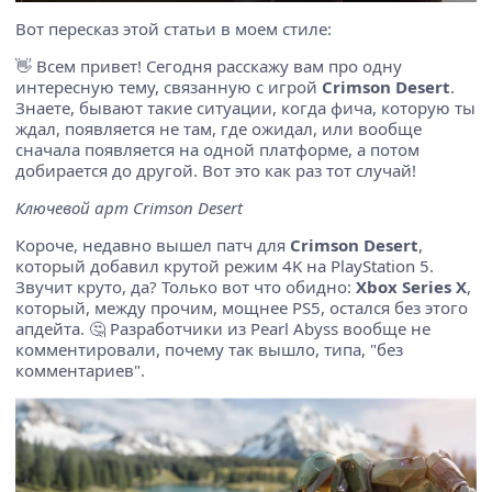
Вот пересказ этой статьи в моем стиле:
👋 Всем привет! Сегодня расскажу вам про одну
интересную тему, связанную с игрой
Crimson Desert
.
Знаете, бывают такие ситуации, когда фича, которую ты
ждал, появляется не там, где ожидал, или вообще
сначала появляется на одной платформе, а потом
добирается до другой. Вот это как раз тот случай!
Ключевой арт Crimson Desert
Короче, недавно вышел патч для
Crimson Desert
,
который добавил крутой режим 4K на PlayStation 5.
Звучит круто, да? Только вот что обидно:
Xbox Series X
,
который, между прочим, мощнее PS5, остался без этого
апдейта. 🤔 Разработчики из Pearl Abyss вообще не
комментировали, почему так вышло, типа, "без
комментариев".