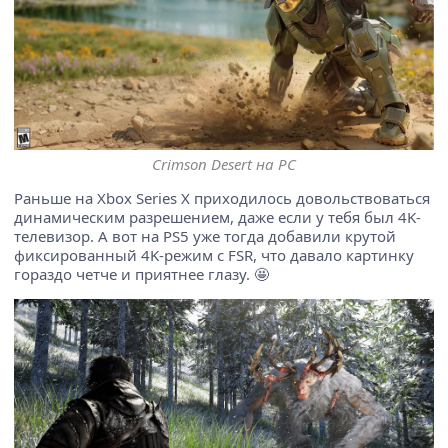
Crimson Desert на PC
Раньше на Xbox Series X приходилось довольствоваться
динамическим разрешением, даже если у тебя был 4K-
телевизор. А вот на PS5 уже тогда добавили крутой
фиксированный 4K-режим с FSR, что давало картинку
гораздо четче и приятнее глазу. 🤩