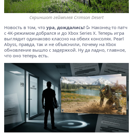
Скриншот геймплея Crimson Desert
Новость в том, что
ура, дождались!
🥳 Наконец-то патч
с 4K-режимом добрался и до Xbox Series X. Теперь игра
выглядит одинаково классно на обеих консолях. Pearl
Abyss, правда, так и не объяснили, почему на Xbox
обновление вышло с задержкой. Ну да ладно, главное,
что оно теперь есть.