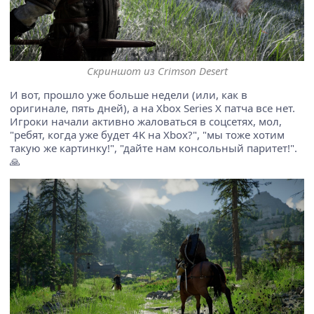
Скриншот из Crimson Desert
И вот, прошло уже больше недели (или, как в
оригинале, пять дней), а на Xbox Series X патча все нет.
Игроки начали активно жаловаться в соцсетях, мол,
"ребят, когда уже будет 4K на Xbox?", "мы тоже хотим
такую же картинку!", "дайте нам консольный паритет!".
🙏