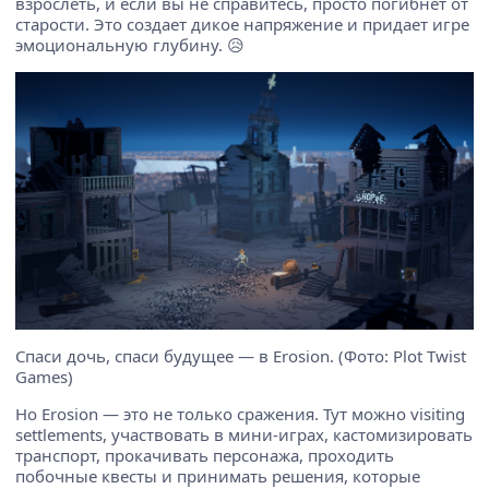
взрослеть, и если вы не справитесь, просто погибнет от
старости. Это создает дикое напряжение и придает игре
эмоциональную глубину. 😥
Спаси дочь, спаси будущее — в Erosion. (Фото: Plot Twist
Games)
Но Erosion — это не только сражения. Тут можно visiting
settlements, участвовать в мини-играх, кастомизировать
транспорт, прокачивать персонажа, проходить
побочные квесты и принимать решения, которые