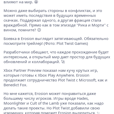
влияют на мир. 🤩
Можно даже выбирать стороны в конфликтах, и это
может иметь последствия в будущих временных
скачках. Поддержал одного, а другая фракция стала
враждебной. Прямо как в том эпизоде "Рика и Морти" с
вином, помните? 😉
Боевка в Erosion выглядит затягивающей. Обязательно
посмотрите трейлер! (Фото: Plot Twist Games)
Разработчики обещают, что каждое прохождение будет
интересным, а открытый мир дает простор для будущих
обновлений и коллабораций. 🚀
Xbox Partner Preview показал нам кучу крутых игр,
которые готовы к Xbox Play Anywhere. Erosion
продолжает сотрудничество Plot Twist с Microsoft, как и
Benedict Fox.
Но мне кажется, Erosion может понравиться даже
большему числу игроков. Игры вроде Hades,
Moonlighter и Cult of the Lamb уже показали, как надо
делать такие проекты. Но Plot Twist добавили свою
изюминку, которая поможет Erosion выделиться. ✨