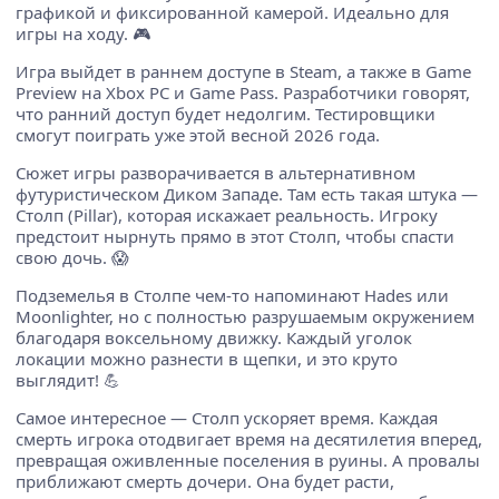
графикой и фиксированной камерой. Идеально для
игры на ходу. 🎮
Игра выйдет в раннем доступе в Steam, а также в Game
Preview на Xbox PC и Game Pass. Разработчики говорят,
что ранний доступ будет недолгим. Тестировщики
смогут поиграть уже этой весной 2026 года.
Сюжет игры разворачивается в альтернативном
футуристическом Диком Западе. Там есть такая штука —
Столп (Pillar), которая искажает реальность. Игроку
предстоит нырнуть прямо в этот Столп, чтобы спасти
свою дочь. 😱
Подземелья в Столпе чем-то напоминают Hades или
Moonlighter, но с полностью разрушаемым окружением
благодаря воксельному движку. Каждый уголок
локации можно разнести в щепки, и это круто
выглядит! 💪
Самое интересное — Столп ускоряет время. Каждая
смерть игрока отодвигает время на десятилетия вперед,
превращая оживленные поселения в руины. А провалы
приближают смерть дочери. Она будет расти,