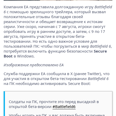
Компания EA представила долгожданную игру
Battlefield
6
с помощью зрелищного трейлера, который вызвал
положительные отзывы благодаря своей
реалистичности и обещает возвращение к истокам
серии. Уже скоро, начиная с 7 августа, игроки смогут
опробовать игру в раннем доступе, а затем, с 9 по 17
августа, принять участие в открытом бета-
тестировании. Но есть одно важное условие для
пользователей ПК: чтобы погрузиться в мир
Battlefield 6
,
потребуется включить функцию безопасности
Secure
Boot
в Windows.
Изображение предоставлено EA
Служба поддержки EA сообщила в X (ранее Twitter), что
для участия в открытом бета-тестировании
Battlefield 6
на ПК необходимо активировать Secure Boot:
Солдаты на ПК, прочтите это перед высадкой в
открытой бета-версии
#Battlefield6
Чтобы играть на ПК, у вас должна быть включена