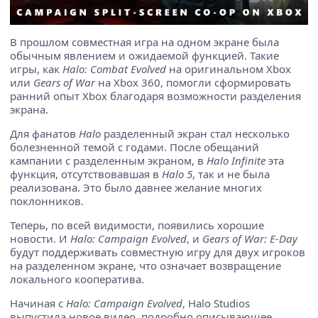
В прошлом совместная игра на одном экране была
обычным явлением и ожидаемой функцией. Такие
игры, как
Halo: Combat Evolved
на оригинальном Xbox
или
Gears of War
на Xbox 360, помогли сформировать
ранний опыт Xbox благодаря возможности разделения
экрана.
Для фанатов
Halo
разделенный экран стал несколько
болезненной темой с годами. После обещаний
кампании с разделенным экраном, в
Halo Infinite
эта
функция, отсутствовавшая в
Halo 5
, так и не была
реализована. Это было давнее желание многих
поклонников.
Теперь, по всей видимости, появились хорошие
новости. И
Halo: Campaign Evolved
, и
Gears of War: E-Day
будут поддерживать совместную игру для двух игроков
на разделенном экране, что означает возвращение
локального кооператива.
Начиная с
Halo: Campaign Evolved
, Halo Studios
выпустила новое видео, подробно описывающее