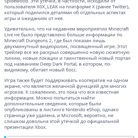
Spidewood. Эти утечки, в частности, исходили от
пользователя X0X_LEAK на платформе X (ранее Twitter),
который поделился деталями об отдельных аспектах
игры и ожиданиях от нее.
Удивительно, что на недавнем мероприятии Minecraft
Live не было представлено больше информации по
Minecraft Dungeons 2, где был показан лишь
двухминутный видеоролик, посвященный игре. Этот
трейлер все же раскрыл совершенно новую сюжетную
линию, новые локации и таинственный новый портал
под названием Deep Dark Portal, в котором, по-
видимому, обитает новый босс.
Игра также будет поддерживать кооператив на одном
экране, что является желанной функцией для многих
игроков. К сожалению, это пока что вся известная
информация. Можно попытаться найти
дополнительные сведения, которые были
опубликованы в листинге Nintendo eShop, однако
страница уже удалена, и Microsoft, вероятно, не
слишком довольна этой утечкой до официальной
презентации Xbox.