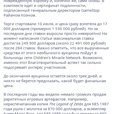
поврежденную коробку и, конечно же, сами скобы. В
комплекте идет и сертификат подлинности,
подписанный генеральным директором GameStop
Райаном Коэном.
Торги стартовали 10 июля, и цена сразу взлетела до 17
000 долларов (примерно 1 530 000 рублей). Но за
последние дни ставки выросли просто невероятно! На
момент написания статьи максимальная ставка
достигла 249 900 долларов (около 22 491 000 рублей)
после 284 ставок. Важно отметить, что все вырученные
средства от этого необычного аукциона пойдут в
больницы сети Children’s Miracle Network. Возможно,
именно этот благотворительный аспект так сильно
подогревает интерес участников.
До окончания аукциона остается около трех дней, и
никто не берется предсказать, какой будет финальная
цена.
В последние годы мы видели немало громких продаж
раритетных игровых артефактов. Например,
нераспечатанная копия
The Legend of Zelda
для NES 1987
года ушла с молотка за 870 000 долларов, а экземпляр
Super Mario Bros. для NES 1985 года был продан за 660