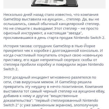
Несколько дней назад стало известно, что компания
GameStop выставила на аукцион... степлер. Да, вы не
ослышались, самый обычный канцелярский степлер.
Но не спешите с выводами! Этот степлер – не просто
офисный инструмент, а настоящая "звезда",
прославившаяся в день старта продаж Nintendo Switch 2.
История такова: сотрудник GameStop в Нью-Йорке
прикрепил чек к коробке с долгожданной консолью. И
когда счастливый покупатель открыл свою новенькую
приставку, его ждал неприятный сюрприз: скобы от
степлера пробили коробку и повредили экран Nintendo
Switch 2.
Этот досадный инцидент мгновенно разлетелся по
сети, став вирусным мемом. И GameStop решила
превратить эту неудачу в нечто позитивное. Компания
выставила тот самый черный степлер на аукционе eBay,
добавив к нему и другие "вещественные
доказательства": "первый степлированный Nintendo
Switch 2" (с уже замененным экраном), злополучную