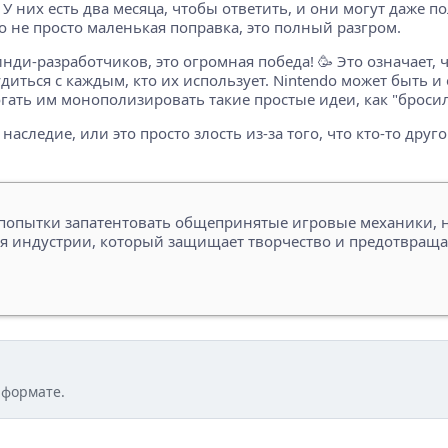
 У них есть два месяца, чтобы ответить, и они могут даже п
о не просто маленькая поправка, это полный разгром.
инди-разработчиков, это огромная победа! 🥳 Это означает,
иться с каждым, кто их использует. Nintendo может быть и 
гать им монополизировать такие простые идеи, как "броси
наследие, или это просто злость из-за того, что кто-то дру
 попытки запатентовать общепринятые игровые механики,
ля индустрии, который защищает творчество и предотвраща
 формате.