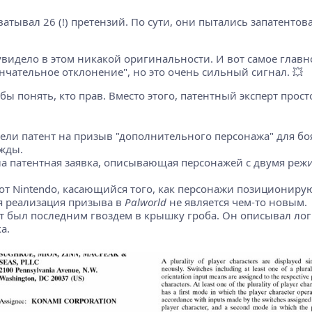
хватывал 26 (!) претензий. По сути, они пытались запатент
увидело в этом никакой оригинальности. И вот самое главн
ончательное отклонение", но это очень сильный сигнал. 💥
бы понять, кто прав. Вместо этого, патентный эксперт прост
ли патент на призыв "дополнительного персонажа" для боя.
ажды.
ла патентная заявка, описывающая персонажей с двумя реж
от Nintendo, касающийся того, как персонажи позиционирую
ая реализация призыва в
Palworld
не является чем-то новым.
т был последним гвоздем в крышку гроба. Он описывал логи
а.