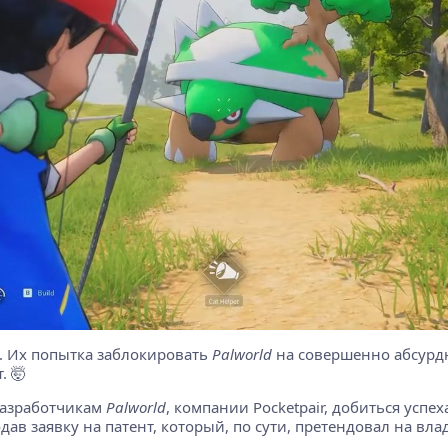
. Их попытка заблокировать
Palworld
на совершенно абсурдн
. 🤯
разработчикам
Palworld
, компании Pocketpair, добиться успех
в заявку на патент, который, по сути, претендовал на вла