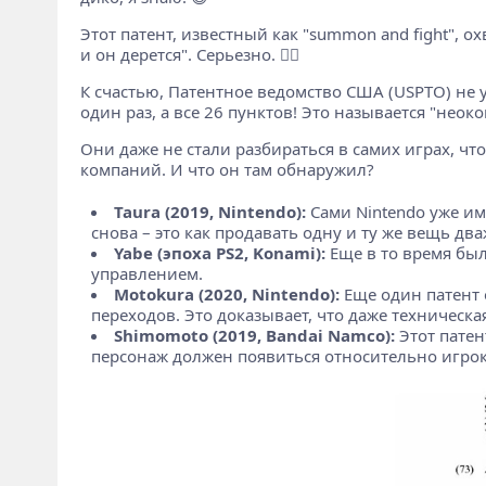
Этот патент, известный как "summon and fight", о
и он дерется". Серьезно. 🤦‍♂️
К счастью, Патентное ведомство США (USPTO) не 
один раз, а все 26 пунктов! Это называется "неок
Они даже не стали разбираться в самих играх, что
компаний. И что он там обнаружил?
Taura (2019, Nintendo):
Сами Nintendo уже име
снова – это как продавать одну и ту же вещь дв
Yabe (эпоха PS2, Konami):
Еще в то время бы
управлением.
Motokura (2020, Nintendo):
Еще один патент 
переходов. Это доказывает, что даже техническ
Shimomoto (2019, Bandai Namco):
Этот патен
персонаж должен появиться относительно игрок