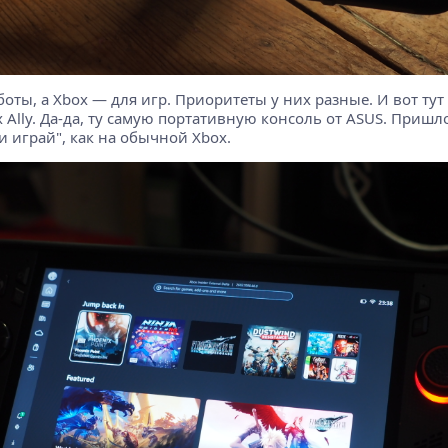
оты, а Xbox — для игр. Приоритеты у них разные. И вот ту
lly. Да-да, ту самую портативную консоль от ASUS. Пришло
и играй", как на обычной Xbox.