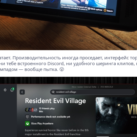
ватает. Производительность иногда проседает, интерфейс то
 ни тебе встроенного Discord, ни удобного шеринга клипов
ймпадом — вообще пытка. 😤