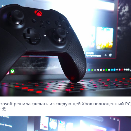
icrosoft решила сделать из следующей Xbox полноценный PC
 🤔