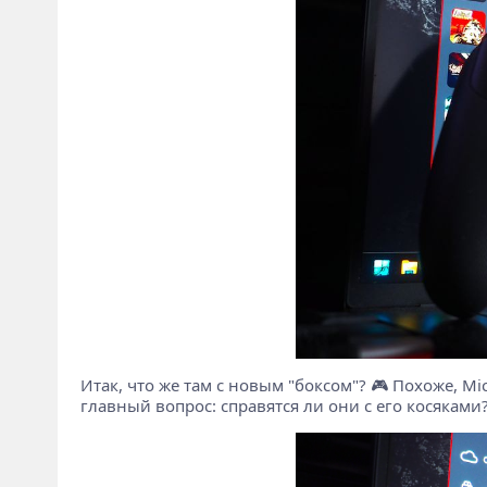
Итак, что же там с новым "боксом"? 🎮 Похоже, M
главный вопрос: справятся ли они с его косяками?