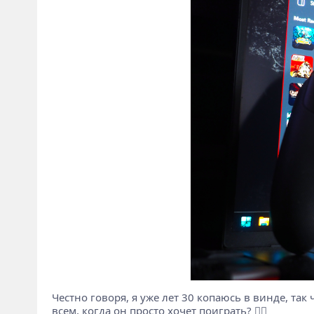
Честно говоря, я уже лет 30 копаюсь в винде, так
всем, когда он просто хочет поиграть? 🤷‍♂️