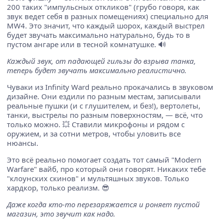
200 таких "импульсных откликов" (грубо говоря, как
звук ведет себя в разных помещениях) специально для
MW4. Это значит, что каждый шорох, каждый выстрел
будет звучать максимально натурально, будь то в
пустом ангаре или в тесной комнатушке. 🔊
Каждый звук, от падающей гильзы до взрыва танка,
теперь будет звучать максимально реалистично.
Чуваки из Infinity Ward реально прокачались в звуковом
дизайне. Они ездили по разным местам, записывали
реальные пушки (и с глушителем, и без!), вертолеты,
танки, выстрелы по разным поверхностям, — всё, что
только можно. 💥 Ставили микрофоны и рядом с
оружием, и за сотни метров, чтобы уловить все
нюансы.
Это всё реально помогает создать тот самый "Modern
Warfare" вайб, про который они говорят. Никаких тебе
"клоунских скинов" и мультяшных звуков. Только
хардкор, только реализм. 😎
Даже когда кто-то перезаряжается и роняет пустой
магазин, это звучит как надо.