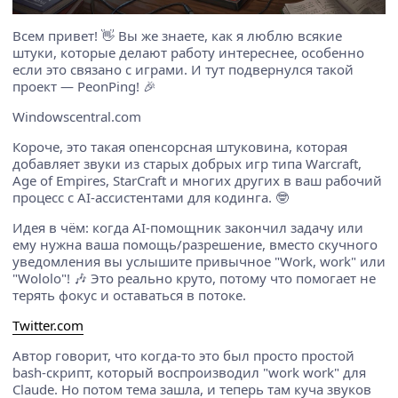
Всем привет! 👋 Вы же знаете, как я люблю всякие
штуки, которые делают работу интереснее, особенно
если это связано с играми. И тут подвернулся такой
проект — PeonPing! 🎉
Windowscentral.com
Короче, это такая опенсорсная штуковина, которая
добавляет звуки из старых добрых игр типа Warcraft,
Age of Empires, StarCraft и многих других в ваш рабочий
процесс с AI-ассистентами для кодинга. 🤓
Идея в чём: когда AI-помощник закончил задачу или
ему нужна ваша помощь/разрешение, вместо скучного
уведомления вы услышите привычное "Work, work" или
"Wololo"! 🎶 Это реально круто, потому что помогает не
терять фокус и оставаться в потоке.
Twitter.com
Автор говорит, что когда-то это был просто простой
bash-скрипт, который воспроизводил "work work" для
Claude. Но потом тема зашла, и теперь там куча звуков