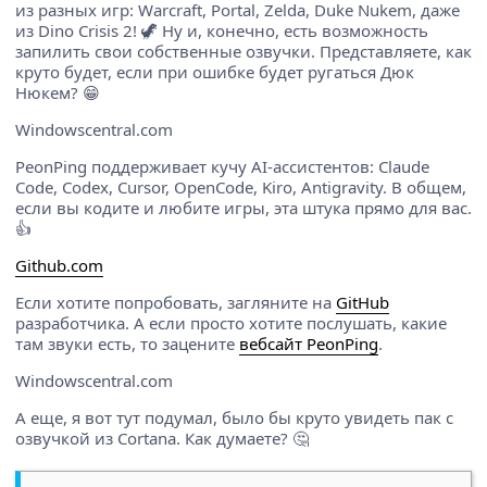
из разных игр: Warcraft, Portal, Zelda, Duke Nukem, даже
из Dino Crisis 2! 🦖 Ну и, конечно, есть возможность
запилить свои собственные озвучки. Представляете, как
круто будет, если при ошибке будет ругаться Дюк
Нюкем? 😁
Windowscentral.com
PeonPing поддерживает кучу AI-ассистентов: Claude
Code, Codex, Cursor, OpenCode, Kiro, Antigravity. В общем,
если вы кодите и любите игры, эта штука прямо для вас.
👍
Github.com
Если хотите попробовать, загляните на
GitHub
разработчика. А если просто хотите послушать, какие
там звуки есть, то зацените
вебсайт PeonPing
.
Windowscentral.com
А еще, я вот тут подумал, было бы круто увидеть пак с
озвучкой из Cortana. Как думаете? 🤔