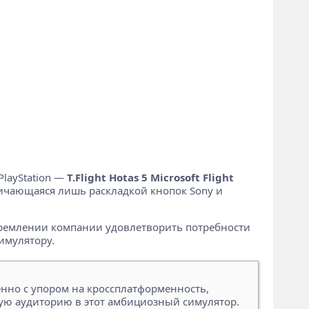
layStation —
T.Flight Hotas 5 Microsoft Flight
 отличающаяся лишь раскладкой кнопок Sony и
тремлении компании удовлетворить потребности
симулятору.
бенно с упором на кроссплатформенность,
ую аудиторию в этот амбициозный симулятор.