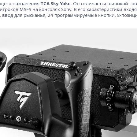
бщего назначения
TCA Sky Yoke
. Он отличается широкой совм
гроков MSFS на консолях Sony. В его характеристики входя
 ввод для рысканья, 24 программируемые кнопки, 8-позици