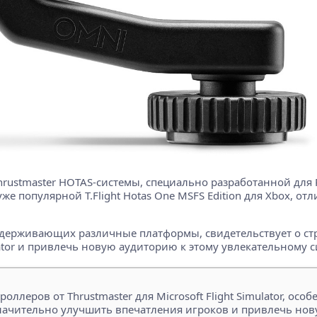
rustmaster HOTAS-системы, специально разработанной для P
ия уже популярной T.Flight Hotas One MSFS Edition для Xbox,
оддерживающих различные платформы, свидетельствует о с
ulator и привлечь новую аудиторию к этому увлекательному 
ллеров от Thrustmaster для Microsoft Flight Simulator, осо
начительно улучшить впечатления игроков и привлечь нов