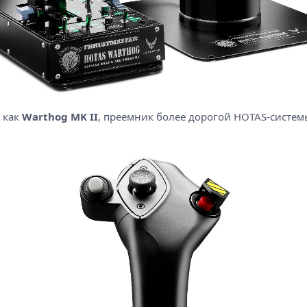
 как
Warthog MK II
, преемник более дорогой HOTAS-систем