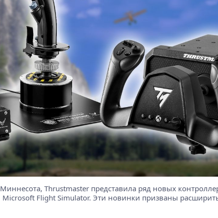
ат Миннесота, Thrustmaster представила ряд новых контрол
Microsoft Flight Simulator. Эти новинки призваны расшири