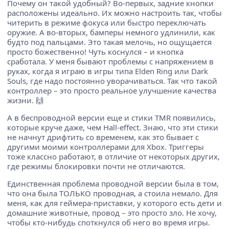
Почему он такой удобный? Во-первых, задние кнопки
расположены идеально. Их можно настроить так, чтобы
читерить в режиме фокуса или быстро переключать
оружие. А во-вторых, бамперы немного удлинили, как
будто под пальцами. Это такая мелочь, но ощущается
просто божественно! Чуть коснулся – и кнопка
сработала. У меня бывают проблемы с напряжением в
руках, когда я играю в игры типа Elden Ring или Dark
Souls, где надо постоянно уворачиваться. Так что такой
контроллер – это просто реальное улучшение качества
жизни. 🙌
А в беспроводной версии еще и стики TMR появились,
которые круче даже, чем Hall-effect. Знаю, что эти стики
не начнут дрифтить со временем, как это бывает с
другими моими контроллерами для Xbox. Триггеры
тоже классно работают, в отличие от некоторых других,
где режимы блокировки почти не отличаются.
Единственная проблема проводной версии была в том,
что она была ТОЛЬКО проводная, а стоила немало. Для
меня, как для геймера-приставки, у которого есть дети и
домашние животные, провод – это просто зло. Не хочу,
чтобы кто-нибудь споткнулся об него во время игры.