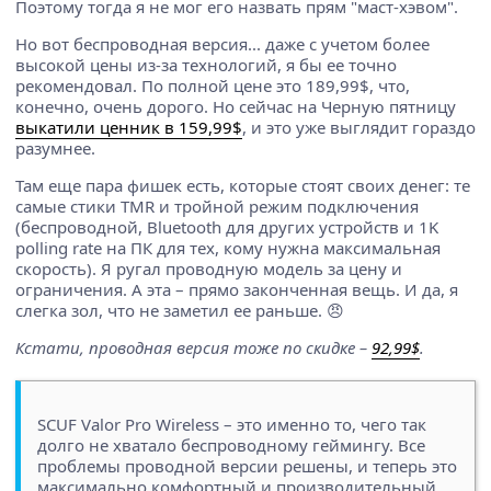
Поэтому тогда я не мог его назвать прям "маст-хэвом".
Но вот беспроводная версия... даже с учетом более
высокой цены из-за технологий, я бы ее точно
рекомендовал. По полной цене это 189,99$, что,
конечно, очень дорого. Но сейчас на Черную пятницу
выкатили ценник в 159,99$
, и это уже выглядит гораздо
разумнее.
Там еще пара фишек есть, которые стоят своих денег: те
самые стики TMR и тройной режим подключения
(беспроводной, Bluetooth для других устройств и 1K
polling rate на ПК для тех, кому нужна максимальная
скорость). Я ругал проводную модель за цену и
ограничения. А эта – прямо законченная вещь. И да, я
слегка зол, что не заметил ее раньше. 😠
Кстати, проводная версия тоже по скидке –
92,99$
.
SCUF Valor Pro Wireless – это именно то, чего так
долго не хватало беспроводному геймингу. Все
проблемы проводной версии решены, и теперь это
максимально комфортный и производительный