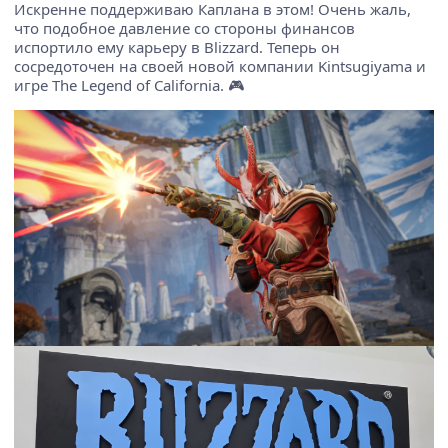
Искренне поддерживаю Каплана в этом! Очень жаль,
что подобное давление со стороны финансов
испортило ему карьеру в Blizzard. Теперь он
сосредоточен на своей новой компании Kintsugiyama и
игре The Legend of California. 🎮