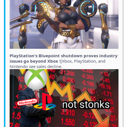
PlayStation's Bluepoint shutdown proves industry
issues go beyond Xbox
![Xbox, PlayStation, and
Nintendo see sales decline.