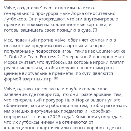
Valve, создатели Steam, ответили на иск от
генерального прокурора Нью-Йорка относительно
лутбоксов. Они утверждают, что эти внутриигровые
предметы похожи на коллекционные карточки, и
готовы защищать свою позицию в суде. 💥
Иск, поданный против Valve, обвиняет компанию в
незаконном продвижении азартных игр через
популярные у подростков игры, такие как Counter-Strike
2, Dota 2 и Team Fortress 2. Генеральный прокурор Нью-
Йорка считает, что лутбоксы, за которые игроки платят
реальные деньги, чтобы получить шанс выиграть
ценные виртуальные предметы, по сути являются
формой азартных игр. 💸
Valve, однако, не согласна и опубликовала свое
заявление, где говорится, что они "разочарованы тем,
что генеральный прокурор Нью-Йорка выдвинул это
обвинение, хотя мы работали над тем, чтобы рассказать
им о наших виртуальных предметах и ​​"коробках-
сюрпризах" с начала 2023 года". Компания утверждает,
что их лутбоксы ничем не отличаются от
коллекционных карточек или слепых коробок, где вы