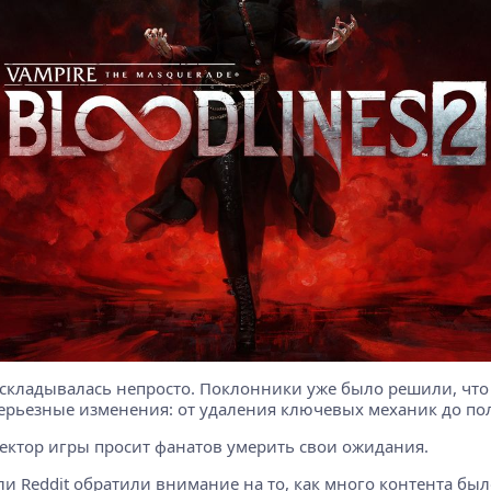
 2 складывалась непросто. Поклонники уже было решили, что
 серьезные изменения: от удаления ключевых механик до п
иректор игры просит фанатов умерить свои ожидания.
ели Reddit обратили внимание на то, как много контента б