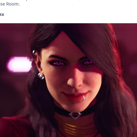
ese Room.
ях