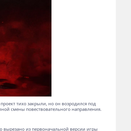
 проект тихо закрыли, но он возродился под
олной смены повествовательного направления.
ыло вырезано из первоначальной версии игры