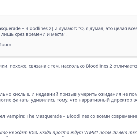
querade – Bloodlines 2] и думают: "О, я думал, это целая все
о лишь срез времени и места".
 Room
ики, похоже, связана с тем, насколько Bloodlines 2 отличает
льно кислые, и недавний призыв умерить ожидания не помо
огие фанаты удивились тому, что нарративный директор во
л Vampire: The Masquerade – Bloodlines со всеми совреме
кто не ждет BG3. Люди просто ждут VTMB1 после 20 лет техн