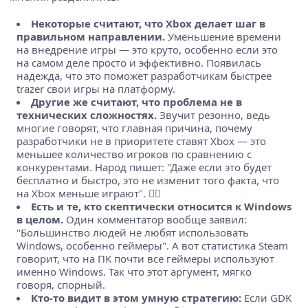
Некоторые считают, что Xbox делает шаг в
правильном направлении.
Уменьшение времени
на внедрение игры — это круто, особенно если это
на самом деле просто и эффективно. Появилась
надежда, что это поможет разработчикам быстрее
trazer свои игры на платформу.
Другие же считают, что проблема не в
технических сложностях.
Звучит резонно, ведь
многие говорят, что главная причина, почему
разработчики не в приоритете ставят Xbox — это
меньшее количество игроков по сравнению с
конкурентами. Народ пишет: "Даже если это будет
бесплатно и быстро, это не изменит того факта, что
на Xbox меньше играют". 🤷‍♂️
Есть и те, кто скептически относится к Windows
в целом.
Один комментатор вообще заявил:
"Большинство людей не любят использовать
Windows, особенно геймеры". А вот статистика Steam
говорит, что на ПК почти все геймеры используют
именно Windows. Так что этот аргумент, мягко
говоря, спорный.
Кто-то видит в этом умную стратегию:
Если GDK