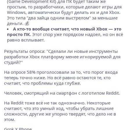
(Game Development Kit) для ПК будет таким же
простым, то разработчики, которые делают игры для
Windows, автоматически будут делать их и для Xbox.
Это типа "два зайца одним выстрелом" за меньшие
деньги. 💰
А кто-то вообще считает, что новый Xbox — это
просто ПК.
Этот спор уже порядком надоел, но он всё
равно всплывает.
Результаты опроса: "Сделали ли новые инструменты
разработки Xbox платформу менее игнорируемой для
студий?"
На опросе 58% проголосовали за то, что порог входа
теперь точно ниже. Но всё равно остаются те, кто
считает, что проблемы куда глубже.
Человек, смотрящий на смартфон с логотипом Reddit.
На Reddit тоже всё не так однозначно. Некоторые
считают, что это умный ход, чтобы убрать лишние
сложности, другие же упорно твердят, что дело не в
этом.
Grok X Phone