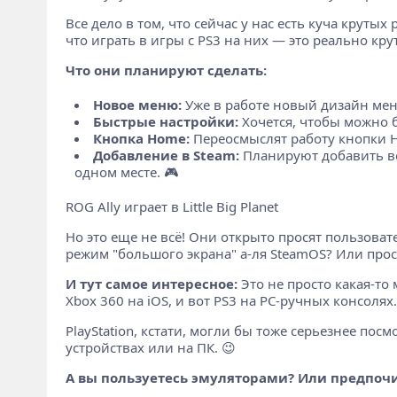
Все дело в том, что сейчас у нас есть куча крутых
что играть в игры с PS3 на них — это реально кру
Что они планируют сделать:
Новое меню:
Уже в работе новый дизайн мен
Быстрые настройки:
Хочется, чтобы можно б
Кнопка Home:
Переосмыслят работу кнопки H
Добавление в Steam:
Планируют добавить во
одном месте. 🎮
ROG Ally играет в Little Big Planet
Но это еще не всё! Они открыто просят пользоват
режим "большого экрана" а-ля SteamOS? Или прос
И тут самое интересное:
Это не просто какая-то 
Xbox 360 на iOS, и вот PS3 на PC-ручных консолях
PlayStation, кстати, могли бы тоже серьезнее по
устройствах или на ПК. 😉
А вы пользуетесь эмуляторами? Или предпочи