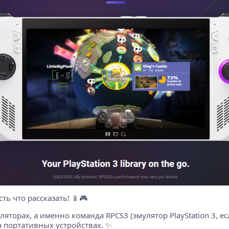
ть что рассказать! 📱🎮
ляторах, а именно команда RPCS3 (эмулятор PlayStation 3, ес
 портативных устройствах. ✨