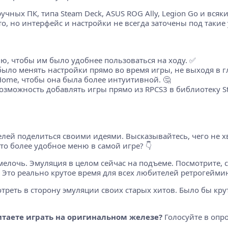
 ручных ПК, типа Steam Deck, ASUS ROG Ally, Legion Go и вс
то, но интерфейс и настройки не всегда заточены под такие 
ю, чтобы им было удобнее пользоваться на ходу. ✅
ыло менять настройки прямо во время игры, не выходя в гл
ome, чтобы она была более интуитивной. 🤔
зможность добавлять игры прямо из RPCS3 в библиотеку St
елей поделиться своими идеями. Высказывайтесь, чего не хв
то более удобное меню в самой игре? 👇
мелочь. Эмуляция в целом сейчас на подъеме. Посмотрите, с
. Это реально крутое время для всех любителей ретрогеймин
смотреть в сторону эмуляции своих старых хитов. Было бы кр
таете играть на оригинальном железе?
Голосуйте в опро