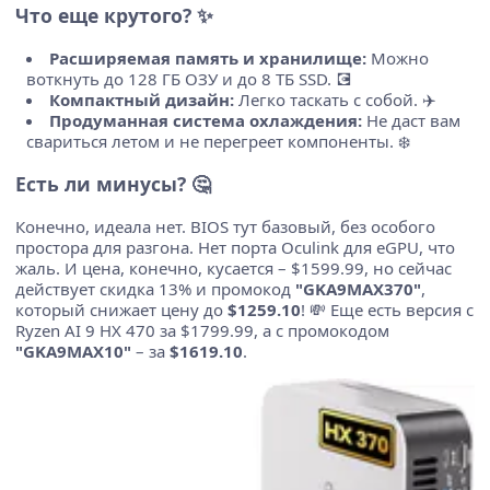
Что еще крутого? ✨
Расширяемая память и хранилище:
Можно
воткнуть до 128 ГБ ОЗУ и до 8 ТБ SSD. 💽
Компактный дизайн:
Легко таскать с собой. ✈️
Продуманная система охлаждения:
Не даст вам
свариться летом и не перегреет компоненты. ❄️
Есть ли минусы? 🤔
Конечно, идеала нет. BIOS тут базовый, без особого
простора для разгона. Нет порта Oculink для eGPU, что
жаль. И цена, конечно, кусается – $1599.99, но сейчас
действует скидка 13% и промокод
"GKA9MAX370"
,
который снижает цену до
$1259.10
! 💸 Еще есть версия с
Ryzen AI 9 HX 470 за $1799.99, а с промокодом
"GKA9MAX10"
– за
$1619.10
.