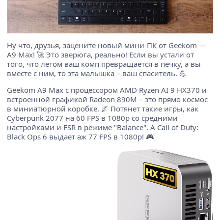
Ну что, друзья, зацените новый мини-ПК от Geekom —
A9 Max! 🚀 Это зверюга, реально! Если вы устали от
того, что летом ваш комп превращается в печку, а вы
вместе с ним, то эта малышка – ваш спаситель. 💪
Geekom A9 Max с процессором AMD Ryzen AI 9 HX370 и
встроенной графикой Radeon 890M – это прямо космос
в миниатюрной коробке. 🌌 Потянет такие игры, как
Cyberpunk 2077 на 60 FPS в 1080p со средними
настройками и FSR в режиме "Balance". А Call of Duty:
Black Ops 6 выдает аж 77 FPS в 1080p! 🎮