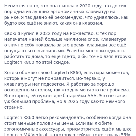
Несмотря на то, что она вышла в 2020 году, это до сих
пор одна из лучших эргономичных клавиатур на
рынке. Я так давно её рекомендую, что удивляюсь, как
будто все ещё не знают, какая она классная.
Свою я купил в 2022 году на Рождество. С тех пор
напечатал на ней больше миллиона слов. Клавиатура
отлично себя показала за это время, клавиши всё ещё
ощущаются отзывчивыми. Если бы мне приходилось
работать то дома, то ещё где-то, я бы точно взял вторую
Logitech K860 по этой скидке.
Хотя я обожаю свою Logitech K860, есть пара моментов,
которые могут не понравиться. Во-первых, у
клавиатуры нет подсветки. Я работаю за хорошо
освещённым столом, так что для меня это не проблема.
Во-вторых, ей нужны две батарейки ААА. Это не такая
уж большая проблема, но в 2025 году как-то немного
странно.
Logitech K860 легко рекомендовать, особенно когда она
стоит меньше половины цены. Если вы любите
эргономичные аксессуары, присмотритесь ещё к мышке
Logitech MX Vertical, на которую сейчас тоже скидка 55%