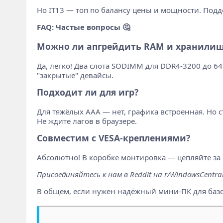
Но IT13 — топ по балансу цены и мощности. Подде
FAQ: Частые вопросы 🤔
Можно ли апгрейдить RAM и хранилищ
Да, легко! Два слота SODIMM для DDR4-3200 до 64 Г
"закрытые" девайсы.
Подходит ли для игр?
Для тяжёлых AAA — нет, графика встроенная. Но 
Не ждите лагов в браузере.
Совместим с VESA-креплениями?
Абсолютно! В коробке монтировка — цепляйте за м
Присоединяйтесь к нам в Reddit на r/WindowsCentra
В общем, если нужен надёжный мини-ПК для базов