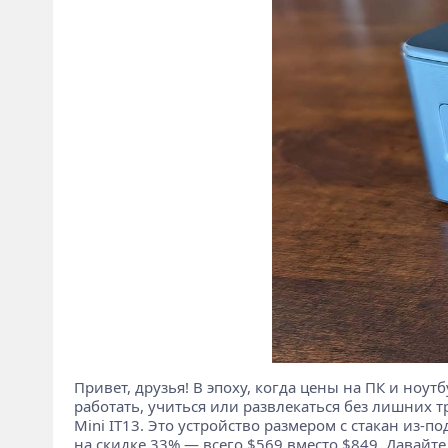
Привет, друзья! В эпоху, когда цены на ПК и ноу
работать, учиться или развлекаться без лишних т
Mini IT13. Это устройство размером с стакан из-
на скидке 33% — всего $569 вместо $849. Давайте 