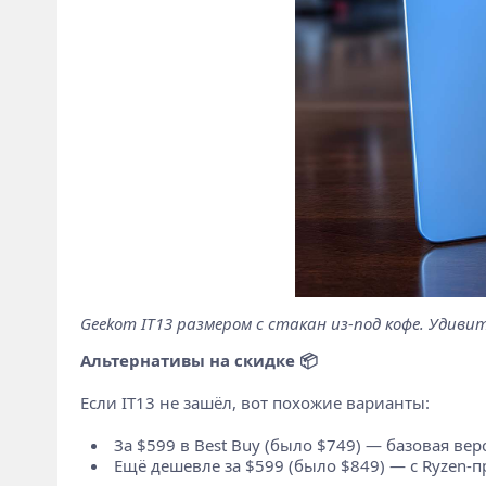
Geekom IT13 размером с стакан из-под кофе. Удив
Альтернативы на скидке 📦
Если IT13 не зашёл, вот похожие варианты:
За $599 в Best Buy (было $749) — базовая вер
Ещё дешевле за $599 (было $849) — с Ryzen-