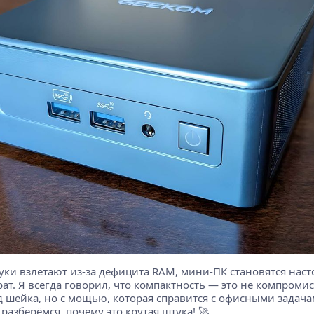
тбуки взлетают из-за дефицита RAM, мини-ПК становятся наст
рат. Я всегда говорил, что компактность — это не компроми
под шейка, но с мощью, которая справится с офисными задач
разберёмся, почему это крутая штука! 🚀