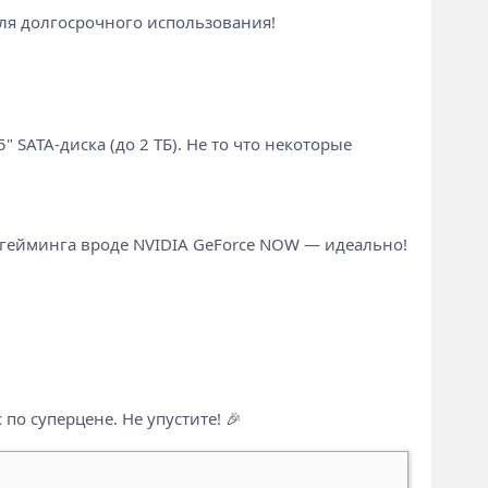
для долгосрочного использования!
" SATA-диска (до 2 ТБ). Не то что некоторые
о гейминга вроде NVIDIA GeForce NOW — идеально!
о суперцене. Не упустите! 🎉