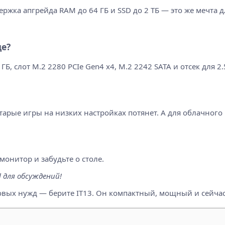
ржка апгрейда RAM до 64 ГБ и SSD до 2 ТБ — это же мечта 
е?
Б, слот M.2 2280 PCIe Gen4 x4, M.2 2242 SATA и отсек для 2.5
старые игры на низких настройках потянет. А для облачног
онитор и забудьте о столе.
l для обсуждений!
ых нужд — берите IT13. Он компактный, мощный и сейчас п