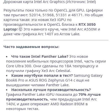
Дорожная карта Intel Arc Graphics (Источник: Intel)
Результаты пока только по OpenCL для GPU. Циферки
там прыгают: 52014, 51968, 51331 и 46171. Но общая
картина такая: эта новая Xe3 iGPU по
производительности в OpenCL близка к
RTX 3050
Laptop
! 🤯 Это намного круче, чем Intel Arc A550M и
даже чем графика Arc 140T из Arrow Lake.
Часто задаваемые вопросы:
Что такое Intel Panther Lake?
Это новое
поколение мобильных процессоров Intel, часть серии
Core Ultra 300. Они сделаны по 18A техпроцессу и
получили графику Xe3 Arc Celestial.
Какие ноутбуки попали в тест?
Samsung Galaxy
Book6 Pro и ASUS ROG Zephyrus G14 с еще не
вышедшими чипами Panther Lake.
Насколько лучше производительность?
Графика Panther Lake iGPU показала до
70% лучше
производительность
, чем предыдущая Intel Arc
140V, и даже опережает AMD Radeon 890M в
некоторых тестах.