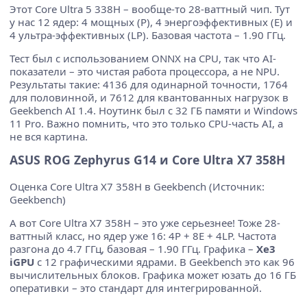
Этот Core Ultra 5 338H – вообще-то 28-ваттный чип. Тут
у нас 12 ядер: 4 мощных (P), 4 энергоэффективных (E) и
4 ультра-эффективных (LP). Базовая частота – 1.90 ГГц.
Тест был с использованием ONNX на CPU, так что AI-
показатели – это чистая работа процессора, а не NPU.
Результаты такие: 4136 для одинарной точности, 1764
для половинной, и 7612 для квантованных нагрузок в
Geekbench AI 1.4. Ноутинк был с 32 ГБ памяти и Windows
11 Pro. Важно помнить, что это только CPU-часть AI, а
не вся картина.
ASUS ROG Zephyrus G14 и Core Ultra X7 358H
Оценка Core Ultra X7 358H в Geekbench (Источник:
Geekbench)
А вот Core Ultra X7 358H – это уже серьезнее! Тоже 28-
ваттный класс, но ядер уже 16: 4P + 8E + 4LP. Частота
разгона до 4.7 ГГц, базовая – 1.90 ГГц. Графика –
Xe3
iGPU
с 12 графическими ядрами. В Geekbench это как 96
вычислительных блоков. Графика может юзать до 16 ГБ
оперативки – это стандарт для интегрированной.