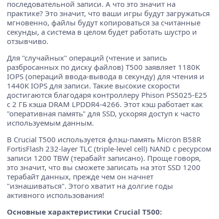
последовательной записи. А что это значит на
практике? Это значит, что ваши игры будут загружаться
мгновенно, файлы будут копироваться за считанные
секунды, а система в целом будет работать шустро и
отзывчиво.
Для "случайных" операций (чтение и запись
разбросанных по диску файлов) T500 заявляет 1180K
IOPS (операций ввода-вывода в секунду) для чтения и
1440K IOPS для записи. Такие высокие скорости
достигаются благодаря контроллеру Phison PS5025-E25
с 2 ГБ кэша DRAM LPDDR4-4266. Этот кэш работает как
"оперативная память" для SSD, ускоряя доступ к часто
используемым данным.
В Crucial T500 используется флэш-память Micron B58R
FortisFlash 232-layer TLC (triple-level cell) NAND с ресурсом
записи 1200 TBW (терабайт записано). Проще говоря,
это значит, что вы сможете записать на этот SSD 1200
терабайт данных, прежде чем он начнет
"изнашиваться". Этого хватит на долгие годы
активного использования!
Основные характеристики Crucial T500: