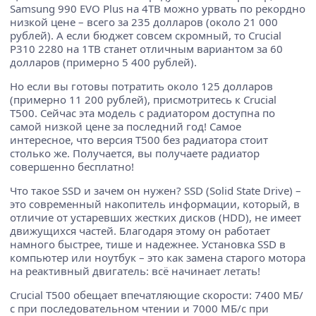
Samsung 990 EVO Plus на 4TB можно урвать по рекордно
низкой цене – всего за 235 долларов (около 21 000
рублей). А если бюджет совсем скромный, то Crucial
P310 2280 на 1TB станет отличным вариантом за 60
долларов (примерно 5 400 рублей).
Но если вы готовы потратить около 125 долларов
(примерно 11 200 рублей), присмотритесь к Crucial
T500. Сейчас эта модель с радиатором доступна по
самой низкой цене за последний год! Самое
интересное, что версия T500 без радиатора стоит
столько же. Получается, вы получаете радиатор
совершенно бесплатно!
Что такое SSD и зачем он нужен? SSD (Solid State Drive) –
это современный накопитель информации, который, в
отличие от устаревших жестких дисков (HDD), не имеет
движущихся частей. Благодаря этому он работает
намного быстрее, тише и надежнее. Установка SSD в
компьютер или ноутбук – это как замена старого мотора
на реактивный двигатель: всё начинает летать!
Crucial T500 обещает впечатляющие скорости: 7400 МБ/
с при последовательном чтении и 7000 МБ/с при