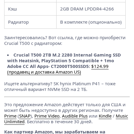
Кэш
2GB DRAM LPDDR4-4266
Радиатор
В комплекте (опционально)
Заинтересовались? Вот ссылка, где можно приобрести
Crucial T500 с радиатором:
Crucial T500 2TB M.2 2280 Internal Gaming SSD
with Heatsink, PlayStation 5 Compatible + 1mo
Adobe CC All Apps- CT2000T500SSD5:
$124.99
(продавец и доставка Amazon US)
Ищете альтернативу? SK hynix Platinum P41 – тоже
отличный вариант NVMe SSD на 2 ТБ.
Это предложение Amazon действует только для США и
может быть недоступно в других регионах. Получите
Prime
(
SNAP
),
Prime Video
,
Audible Plus
или
Kindle
/
Music
Unlimited
. Бесплатно в течение 30 дней.
Как партнер Amazon, мы зарабатываем на