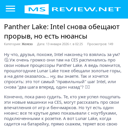
Panther Lake: Intel снова обещают
прорыв, но есть нюансы
Категория:
Железо
Дата: 13 января 2026 г. в 02:25
Просмотров: 149
Ну что, друзья, похоже, Intel наконец-то взялись за ум?
🤔 Уж очень громко они там на CES распинались про
свои новые процессоры Panther Lake. А ведь помнится,
прошлогодние Lunar Lake тоже обещали золотые горы,
а на деле оказалось... ну, вы знаете. Так и хочется
спросить: это тот самый "правильный" шаг Intel, или
снова "два шага вперед, один назад"? 🤷‍♂️
Конечно, пока рано судить. Те, кто уже успел пощупать
эти новые машинки на CES, могут рассказать про свои
впечатления от игр и бенчмарков. Но тут есть один
нюанс: все те крутые демо показывали с ноутбуками,
подключенными к розетке. А вот Lunar Lake, когда
садится на батарейку, прямо скажем, теряет всю свою