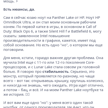
мощь. ⚡️
Есть нюансы, да.
Сам я сейчас юзаю ноут на Panther Lake от HP. Ноут HP
OmniBook Ultra, и он стал моим основным рабочим
конем. По первой катке в игры, в основном в Call of
Duty: Black Ops 6, а также Silent Hill f и Battlefield 6, могу
сказать: заявленное Intel повышение
производительности в графике, кажется, имеет под
собой основание. Но есть одно "но", о котором мы еще
поговорим.
Для меня, кстати, гораздо важнее другая проблема. Она
мучила Intel еще с 11-го или 12-го поколения Core-
процессоров, и с Lunar Lake стала совсем уж головной
болью. Я говорю про
стабильность
. Серьезно, это
монстр, который проявляется по-разному, но чаще
всего – вот так: открываешь крышку, крутишь колесико,
и никогда не знаешь, чего ожидать. Игра идет отлично,
а потом – бац, и всё. И на моем Panther Lake ноутбуке та
же история. 😵‍💫
И вот вам еще одно "но": у меня всего один такой
ноутбук, от одного производителя. Не факт, что он