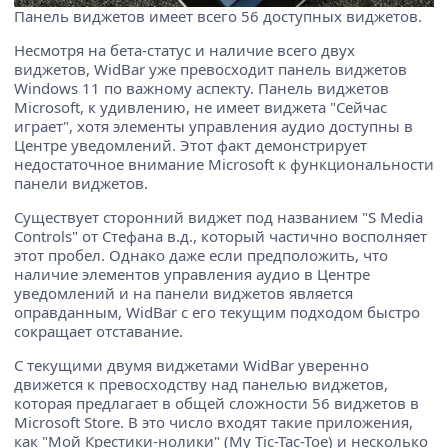
Панель виджетов имеет всего 56 доступных виджетов.
Несмотря на бета-статус и наличие всего двух
виджетов, WidBar уже превосходит панель виджетов
Windows 11 по важному аспекту. Панель виджетов
Microsoft, к удивлению, не имеет виджета "Сейчас
играет", хотя элементы управления аудио доступны в
Центре уведомлений. Этот факт демонстрирует
недостаточное внимание Microsoft к функциональности
панели виджетов.
Существует сторонний виджет под названием "S Media
Controls" от Стефана в.д., который частично восполняет
этот пробел. Однако даже если предположить, что
наличие элементов управления аудио в Центре
уведомлений и на панели виджетов является
оправданным, WidBar с его текущим подходом быстро
сокращает отставание.
С текущими двумя виджетами WidBar уверенно
движется к превосходству над панелью виджетов,
которая предлагает в общей сложности 56 виджетов в
Microsoft Store. В это число входят такие приложения,
как "Мой Крестики-нолики" (My Tic-Tac-Toe) и несколько