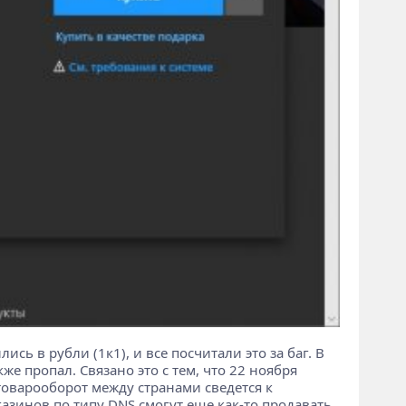
 в рубли (1к1), и все посчитали это за баг. В
кже пропал. Связано это с тем, что 22 ноября
товарооборот между странами сведется к
азинов по типу DNS смогут еще как-то продавать