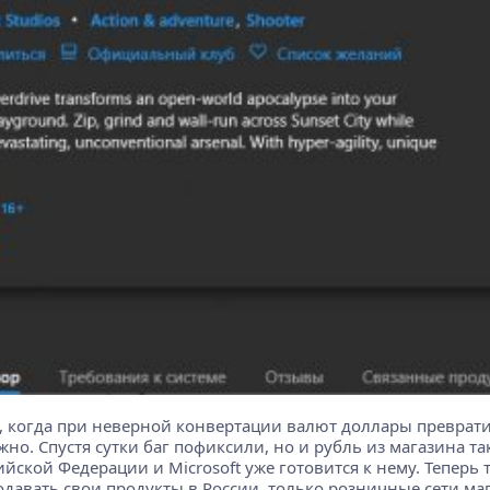
когда при неверной конвертации валют доллары превратились
жно. Спустя сутки баг пофиксили, но и рубль из магазина та
ской Федерации и Microsoft уже готовится к нему. Теперь 
давать свои продукты в России, только розничные сети маг