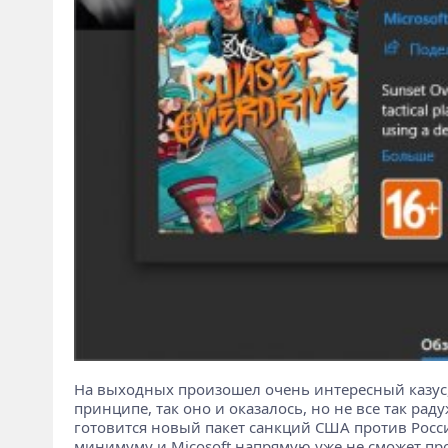
На выходных произошел очень интересный казус, 
принципе, так оно и оказалось, но не все так раду
готовится новый пакет санкций США против Россий
минимуму и Micosoft напрямую уже не сможет про